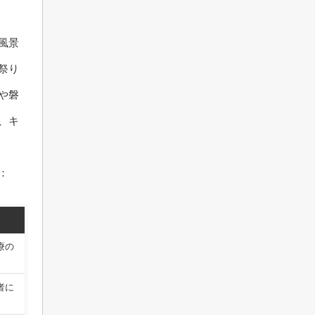
風景
祭り
や磐
、キ
：
療の
者に