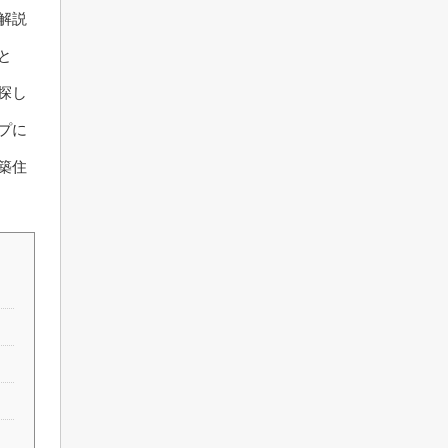
解説
と
探し
プに
築住