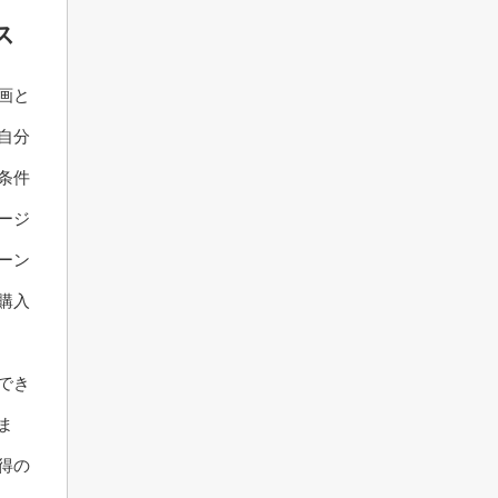
ス
画と
自分
条件
ージ
ーン
購入
でき
ま
得の