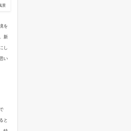
風景
境を
。新
にし
思い
で
ると
。特