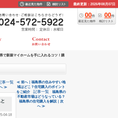
最終更新：2026年08月07日
00
00
件
件
最近見た物件
検討リスト
営業時間：
定休日：水曜日
県で新築マイホームを手に入れるコツ！購
記事一覧
≪ 前へ｜福島県の住みやすい地
域はどこ？住宅購入のポイント
へ ≫
記事一覧
をご紹介
福島県の
不動産市場はどうなっている？
れと
福島県の住宅購入を解説｜次
へ ≫
25-04-18