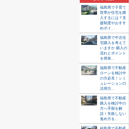
福島県で子育て
世帯が住宅を購
入するには？支
援制度やおすす
めポイ...
福島県で中古住
宅購入を考えて
いますか 購入の
流れとポイント
を簡単...
福島県で不動産
ローンを検討中
の方必見！シミ
ュレーションの
活用方...
福島県で不動産
購入を検討中の
方へ手順を解
説！失敗しない
進め方を...
福島県で不動産