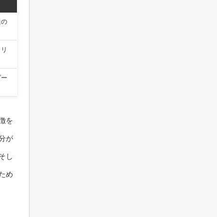
通の
ミリ
ゾー
徴を
分が
そし
ため