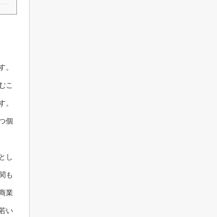
す。
むこ
す。
つ個
とし
関も
商業
若い