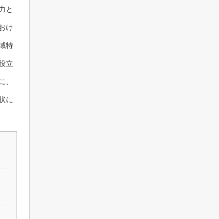
力と
おけ
域特
役立
に、
状に