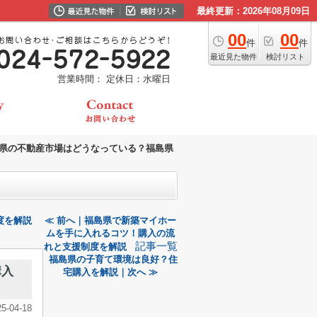
最終更新：2026年08月09日
00
00
件
件
最近見た物件
検討リスト
営業時間：
定休日：水曜日
県の不動産市場はどうなっている？福島県
度を解説
≪ 前へ｜福島県で新築マイホー
ムを手に入れるコツ！購入の流
記事一覧
れと支援制度を解説
福島県の子育て環境は良好？住
購入
宅購入を解説｜次へ ≫
25-04-18