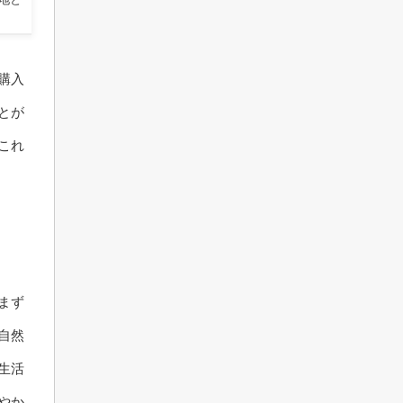
購入
とが
これ
まず
自然
生活
やか