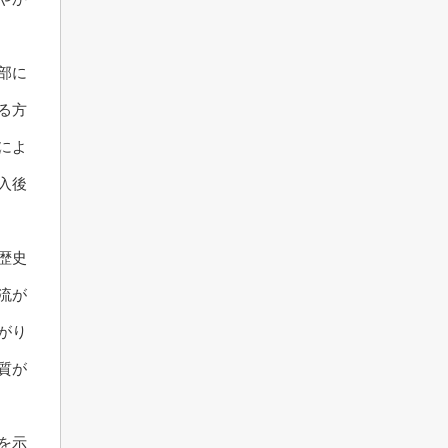
部に
る方
によ
入後
歴史
流が
がり
質が
を示