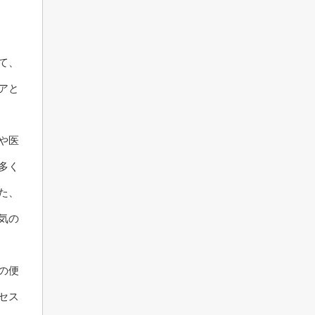
て、
アと
や医
多く
た、
気の
の便
セス