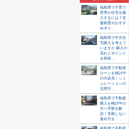
福島県で子育て
世帯が住宅を購
入するには？支
援制度やおすす
めポイ...
福島県で中古住
宅購入を考えて
いますか 購入の
流れとポイント
を簡単...
福島県で不動産
ローンを検討中
の方必見！シミ
ュレーションの
活用方...
福島県で不動産
購入を検討中の
方へ手順を解
説！失敗しない
進め方を...
福島県で不動産