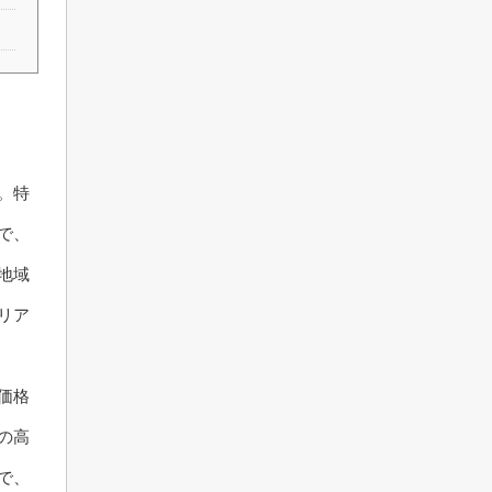
。特
で、
地域
リア
価格
の高
で、