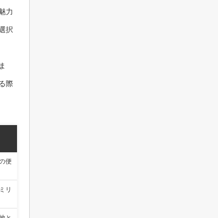
魅力
選択
ま
る際
の便
ミリ
地と