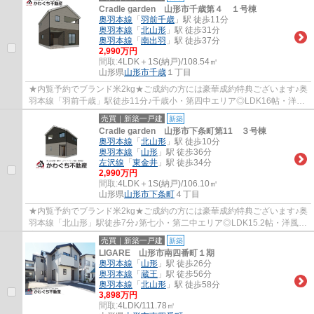
Cradle garden 山形市千歳第４ １号棟
奥羽本線
「
羽前千歳
」駅 徒歩11分
奥羽本線
「
北山形
」駅 徒歩31分
奥羽本線
「
南出羽
」駅 徒歩37分
2,990万円
間取:
4LDK＋1S(納戸)/108.54㎡
山形県
山形市
千歳
１丁目
★内覧予約でブランド米2kg★ご成約の方には豪華成約特典ございます♪奥
羽本線「羽前千歳」駅徒歩11分♪千歳小・第四中エリア◎LDK16帖・洋風
和室4.5帖・洋室3部屋☆
売買｜新築一戸建
新築
Cradle garden 山形市下条町第11 ３号棟
奥羽本線
「
北山形
」駅 徒歩10分
奥羽本線
「
山形
」駅 徒歩36分
左沢線
「
東金井
」駅 徒歩34分
2,990万円
間取:
4LDK＋1S(納戸)/106.10㎡
山形県
山形市
下条町
４丁目
★内覧予約でブランド米2kg★ご成約の方には豪華成約特典ございます♪奥
羽本線「北山形」駅徒歩7分♪第七小・第二中エリア◎LDK15.2帖・洋風和
室6帖・洋室3部屋・サービスルーム3帖☆
売買｜新築一戸建
新築
LIGARE 山形市南四番町１期
奥羽本線
「
山形
」駅 徒歩26分
奥羽本線
「
蔵王
」駅 徒歩56分
奥羽本線
「
北山形
」駅 徒歩58分
3,898万円
間取:
4LDK/111.78㎡