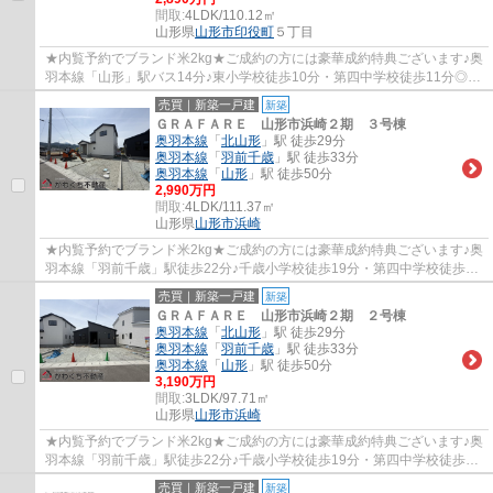
間取:
4LDK/110.12㎡
山形県
山形市
印役町
５丁目
★内覧予約でブランド米2kg★ご成約の方には豪華成約特典ございます♪奥
羽本線「山形」駅バス14分♪東小学校徒歩10分・第四中学校徒歩11分◎オ
ール電化仕様♪地盤20年保証・建物最長35年保証♪
売買｜新築一戸建
新築
ＧＲＡＦＡＲＥ 山形市浜崎２期 ３号棟
奥羽本線
「
北山形
」駅 徒歩29分
奥羽本線
「
羽前千歳
」駅 徒歩33分
奥羽本線
「
山形
」駅 徒歩50分
2,990万円
間取:
4LDK/111.37㎡
山形県
山形市
浜崎
★内覧予約でブランド米2kg★ご成約の方には豪華成約特典ございます♪奥
羽本線「羽前千歳」駅徒歩22分♪千歳小学校徒歩19分・第四中学校徒歩20
分◎オール電化仕様♪地盤20年保証・建物最長35...
売買｜新築一戸建
新築
ＧＲＡＦＡＲＥ 山形市浜崎２期 ２号棟
奥羽本線
「
北山形
」駅 徒歩29分
奥羽本線
「
羽前千歳
」駅 徒歩33分
奥羽本線
「
山形
」駅 徒歩50分
3,190万円
間取:
3LDK/97.71㎡
山形県
山形市
浜崎
★内覧予約でブランド米2kg★ご成約の方には豪華成約特典ございます♪奥
羽本線「羽前千歳」駅徒歩22分♪千歳小学校徒歩19分・第四中学校徒歩20
分◎オール電化仕様♪地盤20年保証・建物最長35...
売買｜新築一戸建
新築