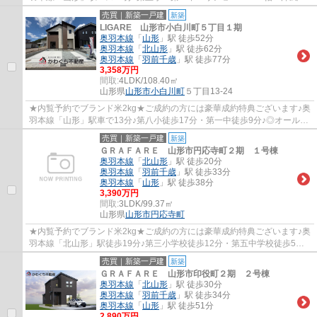
室4.5帖・洋室3部屋☆
売買｜新築一戸建
新築
LIGARE 山形市小白川町５丁目１期
奥羽本線
「
山形
」駅 徒歩52分
奥羽本線
「
北山形
」駅 徒歩62分
奥羽本線
「
羽前千歳
」駅 徒歩77分
3,358万円
間取:
4LDK/108.40㎡
山形県
山形市
小白川町
５丁目13-24
★内覧予約でブランド米2kg★ご成約の方には豪華成約特典ございます♪奥
羽本線「山形」駅車で13分♪第八小徒歩17分・第一中徒歩9分♪◎オール電
化♪寒冷地用エアコン1台設置☆WIC・フリースペ...
売買｜新築一戸建
新築
ＧＲＡＦＡＲＥ 山形市円応寺町２期 １号棟
奥羽本線
「
北山形
」駅 徒歩20分
奥羽本線
「
羽前千歳
」駅 徒歩33分
奥羽本線
「
山形
」駅 徒歩38分
3,390万円
間取:
3LDK/99.37㎡
山形県
山形市
円応寺町
★内覧予約でブランド米2kg★ご成約の方には豪華成約特典ございます♪奥
羽本線「北山形」駅徒歩19分♪第三小学校徒歩12分・第五中学校徒歩5分
◎オール電化仕様♪地盤20年保証・建物最長35年...
売買｜新築一戸建
新築
ＧＲＡＦＡＲＥ 山形市印役町２期 ２号棟
奥羽本線
「
北山形
」駅 徒歩30分
奥羽本線
「
羽前千歳
」駅 徒歩34分
奥羽本線
「
山形
」駅 徒歩51分
2,890万円