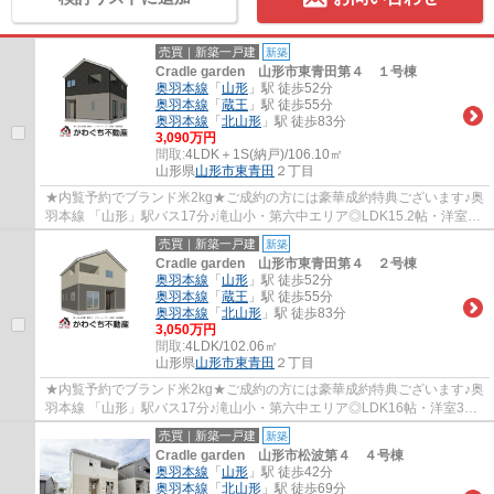
売買｜新築一戸建
新築
Cradle garden 山形市東青田第４ １号棟
奥羽本線
「
山形
」駅 徒歩52分
奥羽本線
「
蔵王
」駅 徒歩55分
奥羽本線
「
北山形
」駅 徒歩83分
3,090万円
間取:
4LDK＋1S(納戸)/106.10㎡
山形県
山形市
東青田
２丁目
★内覧予約でブランド米2kg★ご成約の方には豪華成約特典ございます♪奥
羽本線 「山形」駅バス17分♪滝山小・第六中エリア◎LDK15.2帖・洋室3
部屋・サービスルーム☆
売買｜新築一戸建
新築
Cradle garden 山形市東青田第４ ２号棟
奥羽本線
「
山形
」駅 徒歩52分
奥羽本線
「
蔵王
」駅 徒歩55分
奥羽本線
「
北山形
」駅 徒歩83分
3,050万円
間取:
4LDK/102.06㎡
山形県
山形市
東青田
２丁目
★内覧予約でブランド米2kg★ご成約の方には豪華成約特典ございます♪奥
羽本線 「山形」駅バス17分♪滝山小・第六中エリア◎LDK16帖・洋室3部
屋☆
売買｜新築一戸建
新築
Cradle garden 山形市松波第４ ４号棟
奥羽本線
「
山形
」駅 徒歩42分
奥羽本線
「
北山形
」駅 徒歩69分