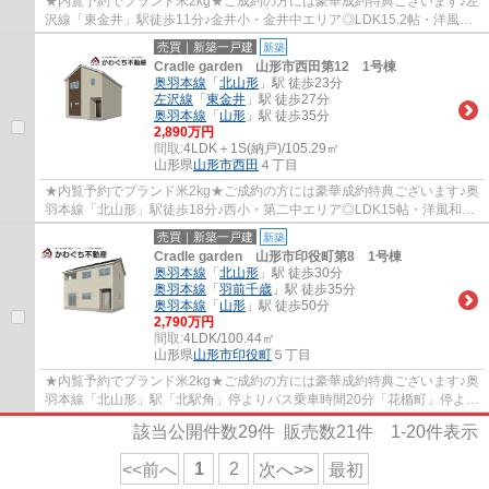
★内覧予約でブランド米2kg★ご成約の方には豪華成約特典ございます♪左
沢線「東金井」駅徒歩11分♪金井小・金井中エリア◎LDK15.2帖・洋風和
室6帖・洋室3部屋・☆オール電化仕様♪
売買｜新築一戸建
新築
Cradle garden 山形市西田第12 1号棟
奥羽本線
「
北山形
」駅 徒歩23分
左沢線
「
東金井
」駅 徒歩27分
奥羽本線
「
山形
」駅 徒歩35分
2,890万円
間取:
4LDK＋1S(納戸)/105.29㎡
山形県
山形市
西田
４丁目
★内覧予約でブランド米2kg★ご成約の方には豪華成約特典ございます♪奥
羽本線「北山形」駅徒歩18分♪西小・第二中エリア◎LDK15帖・洋風和室
4.5帖・洋室3部屋・サービスルーム2.5帖☆オール...
売買｜新築一戸建
新築
Cradle garden 山形市印役町第8 1号棟
奥羽本線
「
北山形
」駅 徒歩30分
奥羽本線
「
羽前千歳
」駅 徒歩35分
奥羽本線
「
山形
」駅 徒歩50分
2,790万円
間取:
4LDK/100.44㎡
山形県
山形市
印役町
５丁目
★内覧予約でブランド米2kg★ご成約の方には豪華成約特典ございます♪奥
羽本線「北山形」駅「北駅角」停よりバス乗車時間20分「花楯町」停より
徒歩9分♪東小・第四中エリア◎LDK16帖・洋風...
該当公開件数
29
件 販売数
21
件
1-20
件表示
1
2
<<前へ
次へ>>
最初