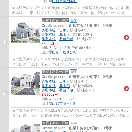
山形県
山形市
南四番町
★内覧予約でブランド米2kg★ご成約の方には豪華成約特典ございます♪奥
羽本線「山形」駅車で7分♪南小徒歩19分・第十中徒歩26分♪◎オール電化
♪寒冷地用エアコン1台設置☆長期優良住宅認定♪
売買｜新築一戸建
新築
Cradle garden 山形市あさひ町第1 1号棟
奥羽本線
「
山形
」駅 徒歩45分
奥羽本線
「
北山形
」駅 徒歩63分
奥羽本線
「
羽前千歳
」駅 徒歩78分
2,860万円
間取:
3LDK＋1S(納戸)/100.44㎡
山形県
山形市
あさひ町
★内覧予約でブランド米2kg★ご成約の方には豪華成約特典ございます♪Ｊ
Ｒ仙山線 「山形」駅徒歩45分♪第八小・第一中エリア◎LDK17帖・多目的
室・洋室3部屋☆
売買｜新築一戸建
新築
Cradle garden 山形市あさひ町第1 2号棟
奥羽本線
「
山形
」駅 徒歩45分
奥羽本線
「
北山形
」駅 徒歩63分
奥羽本線
「
羽前千歳
」駅 徒歩78分
2,960万円
間取:
4LDK/103.27㎡
山形県
山形市
あさひ町
★内覧予約でブランド米2kg★ご成約の方には豪華成約特典ございます♪Ｊ
Ｒ仙山線 「山形」駅徒歩45分♪第八小・第一中エリア◎LDK16帖・洋風和
室・洋室3部屋☆
売買｜新築一戸建
新築
Cradle garden 山形市あさひ町第1 3号棟