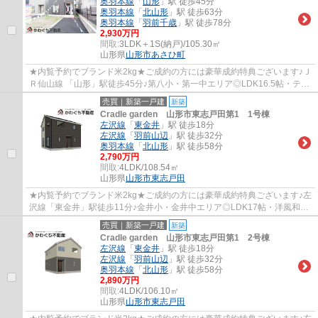
奥羽本線
「
山形
」駅 徒歩45分
奥羽本線
「
北山形
」駅 徒歩63分
奥羽本線
「
羽前千歳
」駅 徒歩78分
2,930万円
間取:
3LDK＋1S(納戸)/105.30㎡
山形県
山形市
あさひ町
★内覧予約でブランド米2kg★ご成約の方には豪華成約特典ございます♪Ｊ
Ｒ仙山線 「山形」駅徒歩45分♪第八小・第一中エリア◎LDK16.5帖・テレ
ワークルーム・洋室3部屋☆
売買｜新築一戸建
新築
Cradle garden 山形市東志戸田第1 1号棟
左沢線
「
東金井
」駅 徒歩18分
左沢線
「
羽前山辺
」駅 徒歩32分
奥羽本線
「
北山形
」駅 徒歩58分
2,790万円
間取:
4LDK/108.54㎡
山形県
山形市
東志戸田
★内覧予約でブランド米2kg★ご成約の方には豪華成約特典ございます♪左
沢線「東金井」駅徒歩11分♪金井小・金井中エリア◎LDK17帖・洋風和室
5帖・洋室3部屋・☆オール電化仕様♪
売買｜新築一戸建
新築
Cradle garden 山形市東志戸田第1 2号棟
左沢線
「
東金井
」駅 徒歩18分
左沢線
「
羽前山辺
」駅 徒歩32分
奥羽本線
「
北山形
」駅 徒歩58分
2,890万円
間取:
4LDK/106.10㎡
山形県
山形市
東志戸田