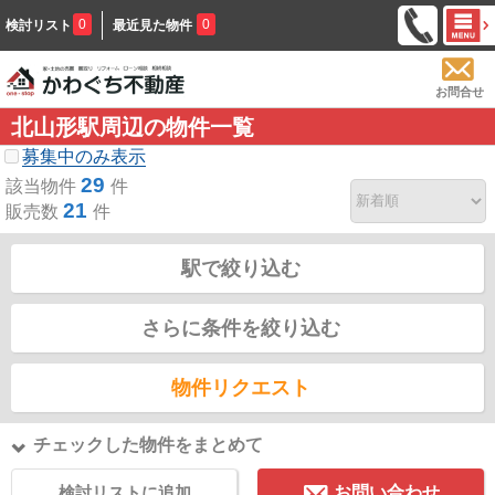
0
0
検討リスト
最近見た物件
お問合せ
北山形駅周辺の物件一覧
募集中のみ表示
29
該当物件
件
21
販売数
件
駅で絞り込む
さらに条件を絞り込む
物件リクエスト
チェックした物件をまとめて
検討リストに追加
お問い合わせ