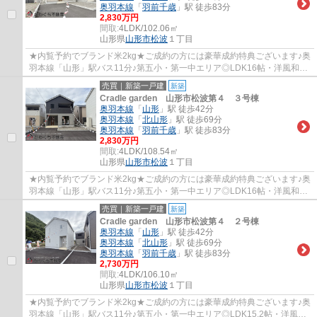
奥羽本線
「
羽前千歳
」駅 徒歩83分
2,830万円
間取:
4LDK/102.06㎡
山形県
山形市
松波
１丁目
★内覧予約でブランド米2kg★ご成約の方には豪華成約特典ございます♪奥
羽本線「山形」駅バス11分♪第五小・第一中エリア◎LDK16帖・洋風和室
5.2帖・洋室3部屋☆
売買｜新築一戸建
新築
Cradle garden 山形市松波第４ ３号棟
奥羽本線
「
山形
」駅 徒歩42分
奥羽本線
「
北山形
」駅 徒歩69分
奥羽本線
「
羽前千歳
」駅 徒歩83分
2,830万円
間取:
4LDK/108.54㎡
山形県
山形市
松波
１丁目
★内覧予約でブランド米2kg★ご成約の方には豪華成約特典ございます♪奥
羽本線「山形」駅バス11分♪第五小・第一中エリア◎LDK16帖・洋風和室
4.5帖・洋室3部屋☆
売買｜新築一戸建
新築
Cradle garden 山形市松波第４ ２号棟
奥羽本線
「
山形
」駅 徒歩42分
奥羽本線
「
北山形
」駅 徒歩69分
奥羽本線
「
羽前千歳
」駅 徒歩83分
2,730万円
間取:
4LDK/106.10㎡
山形県
山形市
松波
１丁目
★内覧予約でブランド米2kg★ご成約の方には豪華成約特典ございます♪奥
羽本線「山形」駅バス11分♪第五小・第一中エリア◎LDK15.2帖・洋風和