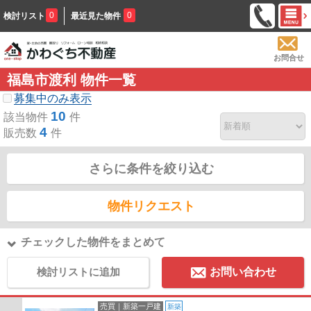
0
0
検討リスト
最近見た物件
お問合せ
福島市渡利 物件一覧
募集中のみ表示
10
該当物件
件
4
販売数
件
さらに条件を絞り込む
物件リクエスト
チェックした物件をまとめて
検討リストに追加
お問い合わせ
売買｜新築一戸建
新築