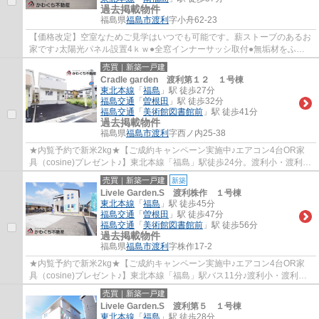
過去掲載物件
福島県
福島市
渡利
字小舟62-23
【価格改定】空室なためご見学はいつでも可能です。薪ストーブのあるお
家です♪太陽光パネル設置4ｋｗ●全窓インナーサッシ取付●無垢材をふん
だんに使用しており湿気を吸い取ります。夏...
売買｜新築一戸建
Cradle garden 渡利第１２ １号棟
東北本線
「
福島
」駅 徒歩27分
福島交通
「
曽根田
」駅 徒歩32分
福島交通
「
美術館図書館前
」駅 徒歩41分
過去掲載物件
福島県
福島市
渡利
字西ノ内25-38
★内覧予約で新米2kg★【ご成約キャンペーン実施中♪エアコン4台OR家
具（cosine)プレゼント♪】東北本線「福島」駅徒歩24分。渡利小・渡利中
エリア◎LDK16.75帖・洋室４部屋♪
売買｜新築一戸建
新築
Livele Garden.S 渡利株作 １号棟
東北本線
「
福島
」駅 徒歩45分
福島交通
「
曽根田
」駅 徒歩47分
福島交通
「
美術館図書館前
」駅 徒歩56分
過去掲載物件
福島県
福島市
渡利
字株作17-2
★内覧予約で新米2kg★【ご成約キャンペーン実施中♪エアコン4台OR家
具（cosine)プレゼント♪】東北本線「福島」駅バス11分♪渡利小・渡利中
エリア♪◎南向き日当たり良好◎LDK17.25帖♪
売買｜新築一戸建
Livele Garden.S 渡利第５ １号棟
東北本線
「
福島
」駅 徒歩28分