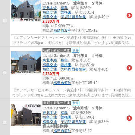
Livele Garden.S 渡利第６ ２号棟
東北本線
「
福島
」駅 徒歩26分
福島交通
「
曽根田
」駅 徒歩31分
福島交通
「
美術館図書館前
」駅 徒歩40分
2,880万円
間取:
4LDK/99.77㎡
福島県
福島市
渡利
字七社宮105-12
【エアコンサービスキャンペーン実施中♪】※満額買付条件！ ★内覧予約
でブランド米2kg★ご成約の方には豪華成約特典ございます♪長期優良認定
住宅！税制優遇あり！みらいエコ補助金75万...
売買｜新築一戸建
新築
Livele Garden.S 渡利第６ １号棟
東北本線
「
福島
」駅 徒歩26分
福島交通
「
曽根田
」駅 徒歩31分
福島交通
「
美術館図書館前
」駅 徒歩40分
2,780万円
間取:
4LDK/99.98㎡
福島県
福島市
渡利
字七社宮105-12
【エアコンサービスキャンペーン実施中♪】※満額買付条件！ ★内覧予約
でブランド米2kg★ご成約の方には豪華成約特典ございます♪長期優良認定
住宅！税制優遇あり！みらいエコ補助金75万...
売買｜新築一戸建
新築
Livele Garden.S 渡利舟場 ２号棟
東北本線
「
福島
」駅 徒歩24分
福島交通
「
曽根田
」駅 徒歩28分
福島交通
「
美術館図書館前
」駅 徒歩38分
過去掲載物件
福島県
福島市
渡利
字舟場18-12