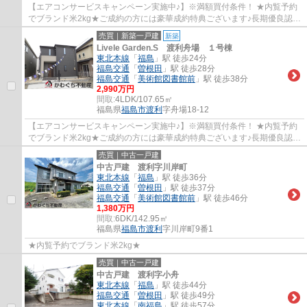
【エアコンサービスキャンペーン実施中♪】※満額買付条件！ ★内覧予約
でブランド米2kg★ご成約の方には豪華成約特典ございます♪長期優良認定
住宅！税制優遇あり！みらいエコ補助金75万...
売買｜新築一戸建
新築
Livele Garden.S 渡利舟場 １号棟
東北本線
「
福島
」駅 徒歩24分
福島交通
「
曽根田
」駅 徒歩28分
福島交通
「
美術館図書館前
」駅 徒歩38分
2,990万円
間取:
4LDK/107.65㎡
福島県
福島市
渡利
字舟場18-12
【エアコンサービスキャンペーン実施中♪】※満額買付条件！ ★内覧予約
でブランド米2kg★ご成約の方には豪華成約特典ございます♪長期優良認定
住宅！税制優遇あり！みらいエコ補助金75万...
売買｜中古一戸建
中古戸建 渡利字川岸町
東北本線
「
福島
」駅 徒歩36分
福島交通
「
曽根田
」駅 徒歩37分
福島交通
「
美術館図書館前
」駅 徒歩46分
1,380万円
間取:
6DK/142.95㎡
福島県
福島市
渡利
字川岸町9番1
★内覧予約でブランド米2kg★
売買｜中古一戸建
中古戸建 渡利字小舟
東北本線
「
福島
」駅 徒歩44分
福島交通
「
曽根田
」駅 徒歩49分
東北本線
「
南福島
」駅 徒歩57分