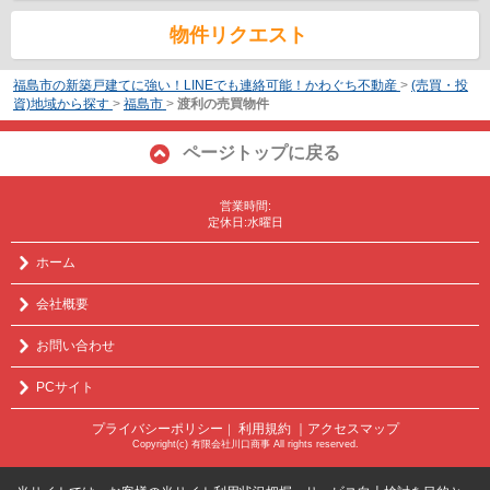
物件リクエスト
福島市の新築戸建てに強い！LINEでも連絡可能！かわぐち不動産
>
(売買・投
資)地域から探す
>
福島市
>
渡利の売買物件
ページトップに戻る
営業時間:
定休日:水曜日
ホーム
会社概要
お問い合わせ
PCサイト
プライバシーポリシー
利用規約
｜アクセスマップ
｜
Copyright(c) 有限会社川口商事 All rights reserved.