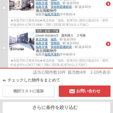
福島交通
「
曽根田
」駅 徒歩33分
福島交通
「
美術館図書館前
」駅 徒歩42分
過去掲載物件
福島県
福島市
渡利
字中角40-4
★内覧予約で新米2kg★東北本線「福島」駅車3分♪渡利小徒歩2分・渡利
中徒歩9分♪LDK15.88帖！2階に3部屋♪駐車3台以上可能◎
売買｜新築一戸建
Livele Garden.S 渡利第５ ２号棟
東北本線
「
福島
」駅 徒歩28分
福島交通
「
曽根田
」駅 徒歩33分
福島交通
「
美術館図書館前
」駅 徒歩42分
過去掲載物件
福島県
福島市
渡利
字中角40-4
★内覧予約で新米2kg★東北本線「福島」駅車3分♪渡利小徒歩2分・渡利
中徒歩9分♪LDK17.5帖！2階に3部屋♪駐車3台以上可能◎
該当公開件数
10
件 販売数
4
件
1-10
件表示
チェックした物件をまとめて
検討リストに追加
お問い合わせ
さらに条件を絞り込む