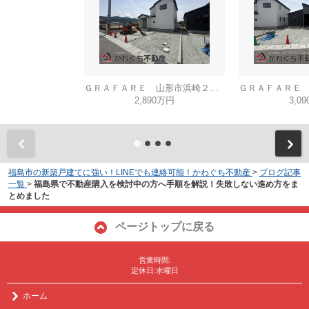
ＧＲＡＦＡＲＥ 山形市浜崎２期 ３号棟
2,890万円
3,0
福島市の新築戸建てに強い！LINEでも連絡可能！かわぐち不動産
>
ブログ記事
一覧
>
福島県で不動産購入を検討中の方へ手順を解説！失敗しない進め方をま
とめました
ページトップに戻る
営業時間:
定休日:水曜日
ホーム