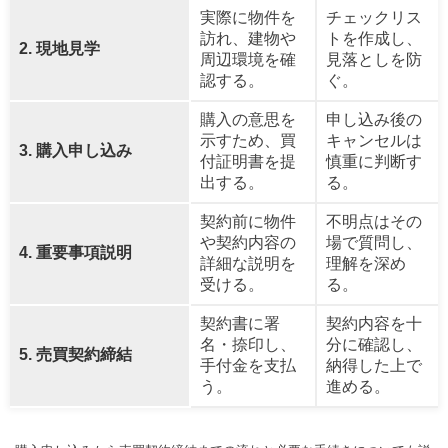
実際に物件を
チェックリス
訪れ、建物や
トを作成し、
2. 現地見学
周辺環境を確
見落としを防
認する。
ぐ。
購入の意思を
申し込み後の
示すため、買
キャンセルは
3. 購入申し込み
付証明書を提
慎重に判断す
出する。
る。
契約前に物件
不明点はその
や契約内容の
場で質問し、
4. 重要事項説明
詳細な説明を
理解を深め
受ける。
る。
契約書に署
契約内容を十
名・捺印し、
分に確認し、
5. 売買契約締結
手付金を支払
納得した上で
う。
進める。