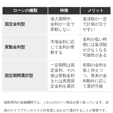
ローンの種類
特徴
メリット
借入期間中、
返済額が一定
固定金利型
金利が一定で
で計画が立て
変動しない
やすい
金利が低い時
市場金利に応
期には返済額
変動金利型
じて金利が変
が少なくなる
動する
可能性がある
一定期間は固
初期の金利を
定金利、その
低く抑えつ
固定期間選択型
後は変動金利
つ、将来の金
または再度固
利動向に応じ
定金利を選択
て選択可能
福島県内の金融機関でも、これらのローン商品を取り扱っています。自
身のライフプランやリスク許容度に合わせて選択することが重要です。