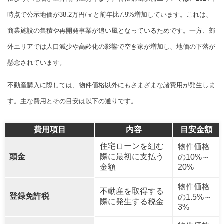
時点で公示地価が38.2万円/㎡と前年比7.9%増加しています。これは、
商業施設の集積や再開発事業が追い風となっているためです。一方、郊
外エリアでは人口減少や高齢化の影響で空き家が増加し、地価の下落が
懸念されています。
不動産購入に際しては、物件価格以外にもさまざまな諸費用が発生しま
す。主な費用とその目安は以下の通りです。
費用項目
内容
目安金額
住宅ローンを組む
物件価格
頭金
際に最初に支払う
の10%～
金額
20%
物件価格
不動産を取得する
登録免許税
の1.5%～
際に発生する税金
3%