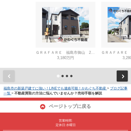
ＧＲＡＦＡＲＥ 福島市御山 2号棟
3,180万円
3,2
福島市の新築戸建てに強い！LINEでも連絡可能！かわぐち不動産
>
ブログ記事
一覧
>
不動産買取の方法に悩んでいませんか？売却手順を解説
ページトップに戻る
営業時間:
定休日:水曜日