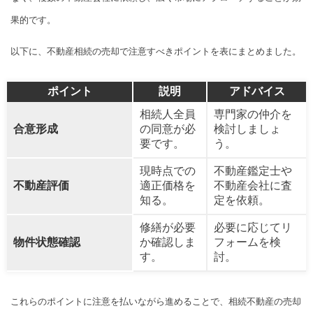
果的です。
以下に、不動産相続の売却で注意すべきポイントを表にまとめました。
ポイント
説明
アドバイス
相続人全員
専門家の仲介を
合意形成
の同意が必
検討しましょ
要です。
う。
現時点での
不動産鑑定士や
不動産評価
適正価格を
不動産会社に査
知る。
定を依頼。
修繕が必要
必要に応じてリ
物件状態確認
か確認しま
フォームを検
す。
討。
これらのポイントに注意を払いながら進めることで、相続不動産の売却