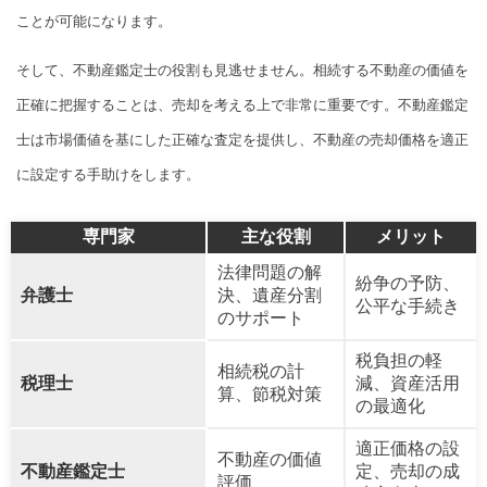
ことが可能になります。
そして、不動産鑑定士の役割も見逃せません。相続する不動産の価値を
正確に把握することは、売却を考える上で非常に重要です。不動産鑑定
士は市場価値を基にした正確な査定を提供し、不動産の売却価格を適正
に設定する手助けをします。
専門家
主な役割
メリット
法律問題の解
紛争の予防、
弁護士
決、遺産分割
公平な手続き
のサポート
税負担の軽
相続税の計
税理士
減、資産活用
算、節税対策
の最適化
適正価格の設
不動産の価値
不動産鑑定士
定、売却の成
評価