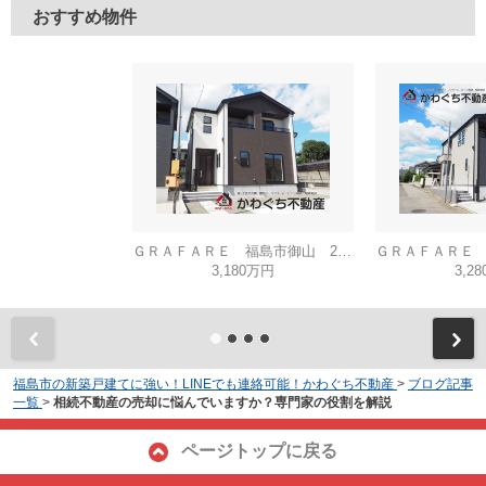
おすすめ物件
ＧＲＡＦＡＲＥ 福島市御山 2号棟
3,180万円
3,2
福島市の新築戸建てに強い！LINEでも連絡可能！かわぐち不動産
>
ブログ記事
一覧
>
相続不動産の売却に悩んでいますか？専門家の役割を解説
ページトップに戻る