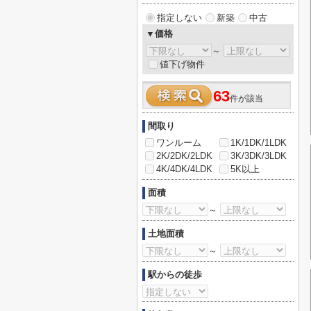
指定しない
新築
中古
▼価格
～
値下げ物件
63
件が該当
間取り
ワンルーム
1K/1DK/1LDK
2K/2DK/2LDK
3K/3DK/3LDK
4K/4DK/4LDK
5K以上
面積
～
土地面積
～
駅からの徒歩