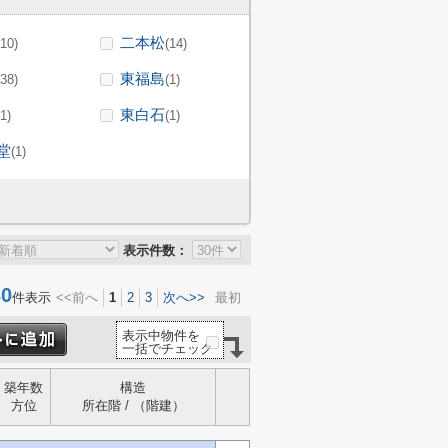
二本松
(10)
(14)
東福島
(38)
(1)
東白石
(1)
(1)
堂
(1)
表示件数：
0
件表示
<<前へ
1
2
3
次へ>>
最初
表示中物件を
一括でチェック
築年数
構造
方位
所在階 / （階建）