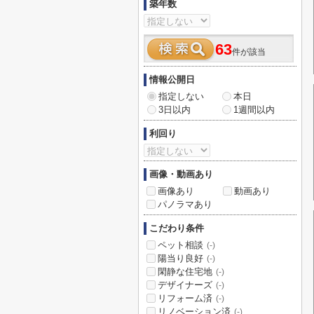
築年数
63
件が該当
情報公開日
指定しない
本日
3日以内
1週間以内
利回り
画像・動画あり
画像あり
動画あり
パノラマあり
こだわり条件
ペット相談
(-)
陽当り良好
(-)
閑静な住宅地
(-)
デザイナーズ
(-)
リフォーム済
(-)
リノベーション済
(-)