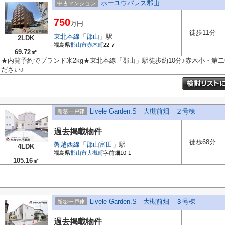
ホーユウパレス郡山
中古マンション
750
万円
徒歩11分
東北本線
「
郡山
」駅
2LDK
福島県
郡山市
赤木町
22-7
69.72㎡
★内覧予約でブランド米2kg★東北本線「郡山」駅徒歩約10分♪赤木小・第
ださい♪
Livele Garden.S 大槻前畑 ２号棟
新築一戸建
過去掲載物件
徒歩68分
磐越西線
「
郡山富田
」駅
4LDK
福島県
郡山市
大槻町
字前畑10-1
105.16㎡
Livele Garden.S 大槻前畑 ３号棟
新築一戸建
過去掲載物件