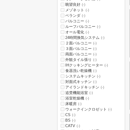
眺望良好
(-)
メゾネット
(-)
ベランダ
(-)
バルコニー
(-)
ルーフバルコニー
(-)
オール電化
(-)
24時間換気システム
(-)
２面バルコニー
(-)
３面バルコニー
(-)
両面バルコニー
(-)
外観タイル張り
(-)
IHクッキングヒーター
(-)
食器洗い乾燥機
(-)
システムキッチン
(-)
対面式キッチン
(-)
アイランドキッチン
(-)
追焚機能浴室
(-)
浴室乾燥機
(-)
床暖房
(-)
ウォークインクロゼット
(-)
CS
(-)
BS
(-)
CATV
(-)