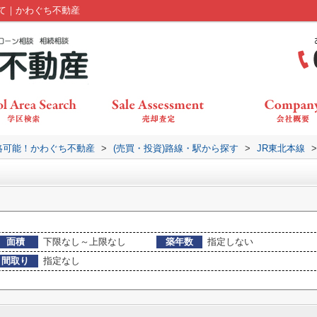
て｜かわぐち不動産
絡可能！かわぐち不動産
>
(売買・投資)路線・駅から探す
>
JR東北本線
>
面積
下限なし～上限なし
築年数
指定しない
間取り
指定なし