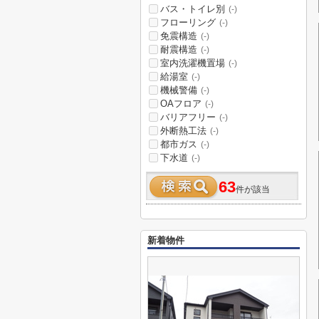
バス・トイレ別
(-)
フローリング
(-)
免震構造
(-)
耐震構造
(-)
室内洗濯機置場
(-)
給湯室
(-)
機械警備
(-)
OAフロア
(-)
バリアフリー
(-)
外断熱工法
(-)
都市ガス
(-)
下水道
(-)
63
件が該当
新着物件