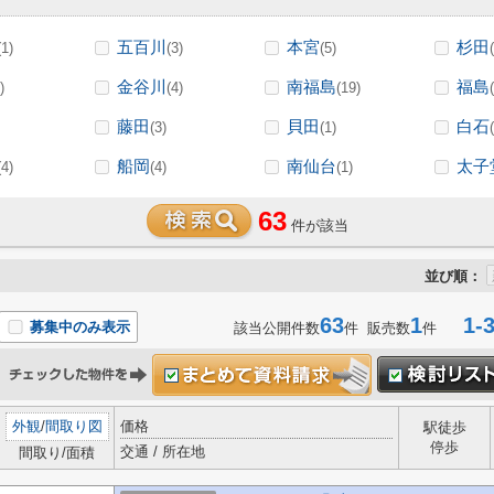
五百川
本宮
杉田
(1)
(3)
(5)
金谷川
南福島
福島
)
(4)
(19)
藤田
貝田
白石
(3)
(1)
船岡
南仙台
太子
(4)
(4)
(1)
63
件が該当
並び順：
63
1
1-3
募集中のみ表示
該当公開件数
件 販売数
件
外観
/
間取り図
価格
駅徒歩
停歩
交通 / 所在地
間取り/面積