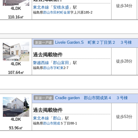
徒歩34分
東北本線
「
安積永盛
」駅
4LDK
福島県
郡山市
田村町金屋
字上川原185-2
110.16㎡
Livele Garden.S 町東２丁目第２ ３号棟
新築一戸建
過去掲載物件
徒歩28分
磐越西線
「
郡山富田
」駅
4LDK
福島県
郡山市
字町東
2-7
107.64㎡
Cradle garden 郡山市開成第４ ３号棟
新築一戸建
過去掲載物件
徒歩53分
東北本線
「
郡山
」駅
4LDK
福島県
郡山市
開成
５丁目88-1
93.96㎡