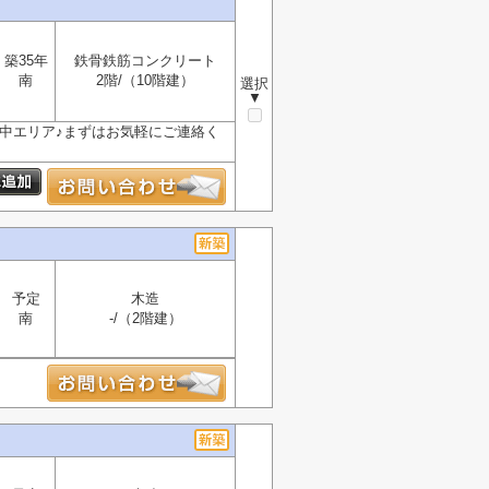
築35年
鉄骨鉄筋コンクリート
南
2階/（10階建）
選択
▼
二中エリア♪まずはお気軽にご連絡く
予定
木造
南
-/（2階建）