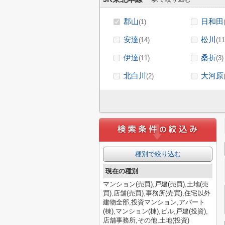
郡山
日和田
(1)
安達
松川
(14)
(11
伊達
桑折
(11)
(3)
北白川
大河原
(2)
種別で絞り込む
現在の種別
マンション(売買),戸建(売買),土地(売
買),店舗(売買),事務所(売買),住宅以外
建物全部,投資マンション,アパート
(棟),マンション(棟),ビル,戸建(投資),
店舗事務所,その他,土地(投資)