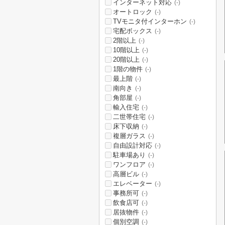
インターネット対応
(-)
オートロック
(-)
TVモニタ付インターホン
(-)
宅配ボックス
(-)
2階以上
(-)
10階以上
(-)
20階以上
(-)
1階の物件
(-)
最上階
(-)
南向き
(-)
角部屋
(-)
輸入住宅
(-)
二世帯住宅
(-)
床下収納
(-)
複層ガラス
(-)
自由設計対応
(-)
駐車場あり
(-)
ワンフロア
(-)
高層ビル
(-)
エレベーター
(-)
事務所可
(-)
飲食店可
(-)
居抜物件
(-)
個別空調
(-)