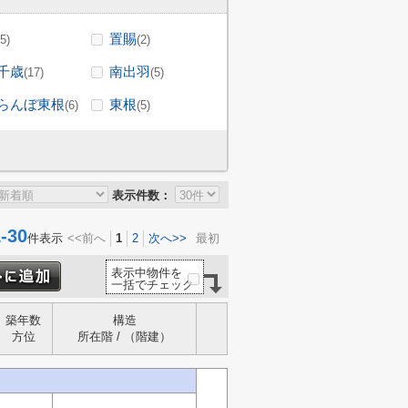
置賜
(5)
(2)
千歳
南出羽
(17)
(5)
らんぼ東根
東根
(6)
(5)
表示件数：
30
件表示
<<前へ
1
2
次へ>>
最初
表示中物件を
一括でチェック
築年数
構造
方位
所在階 / （階建）