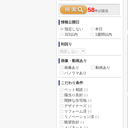
58
件が該当
情報公開日
指定しない
本日
3日以内
1週間以内
利回り
画像・動画あり
画像あり
動画あり
パノラマあり
こだわり条件
ペット相談
(-)
陽当り良好
(-)
閑静な住宅地
(-)
デザイナーズ
(-)
リフォーム済
(-)
リノベーション済
(-)
眺望良好
(-)
メゾネット
(-)