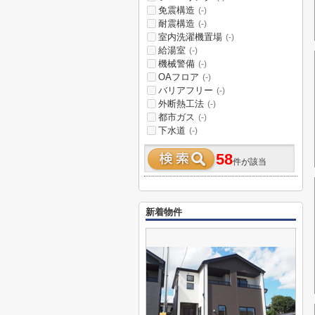
免震構造
(-)
耐震構造
(-)
室内洗濯機置場
(-)
給湯室
(-)
機械警備
(-)
OAフロア
(-)
バリアフリー
(-)
外断熱工法
(-)
都市ガス
(-)
下水道
(-)
58
件が該当
新着物件