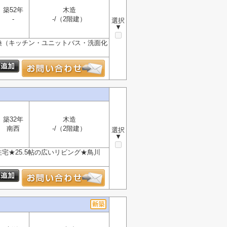
築52年
木造
-
-/（2階建）
選択
▼
換（キッチン・ユニットバス・洗面化
築32年
木造
南西
-/（2階建）
選択
▼
宅★25.5帖の広いリビング★鳥川