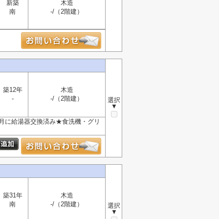
新築
木造
南
-/（2階建）
築12年
木造
-
-/（2階建）
選択
▼
10月に給湯器交換済み★食洗機・グリ
築31年
木造
南
-/（2階建）
選択
▼