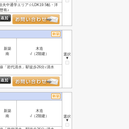
夫中通学エリア☆LDK19.5帖・洋
歴有♪
新築
木造
南
-/（2階建）
選択
▼
線「岩代清水」駅徒歩26分♪清水
新築
木造
南
-/（2階建）
選択
▼