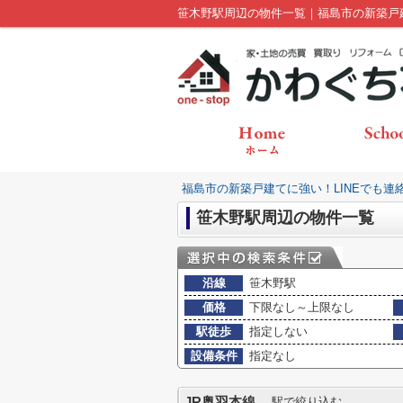
笹木野駅周辺の物件一覧｜福島市の新築戸
福島市の新築戸建てに強い！LINEでも連
笹木野駅周辺の物件一覧
沿線
笹木野駅
価格
下限なし～上限なし
駅徒歩
指定しない
設備条件
指定なし
JR奥羽本線
駅で絞り込む