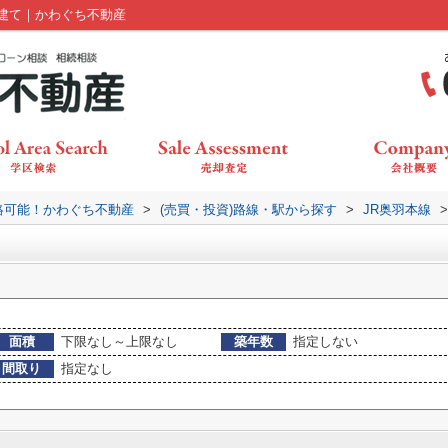
建て｜かわぐち不動産
絡可能！かわぐち不動産
>
(売買・投資)路線・駅から探す
>
JR奥羽本線
>
面積
下限なし～上限なし
築年数
指定しない
間取り
指定なし