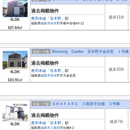
過去掲載物件
徒歩11分
奥羽本線
「
笹木野
」駅
4LDK
福島県
福島市
笹木野
字南中谷地43-12
107.64㎡
Blooming Garden 笹木野大金谷尻 １号棟
新築一戸建
過去掲載物件
徒歩10分
奥羽本線
「
笹木野
」駅
4LDK
福島県
福島市
笹木野
字大金谷尻
103.91㎡
ＧＲＡＦＡＲＥ 八島田字台畑 ３号棟
新築一戸建
過去掲載物件
徒歩7分
奥羽本線
「
笹木野
」駅
4LDK
福島県
福島市
八島田
字台畑4-2