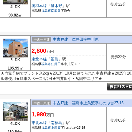
徒歩22分
奥羽本線
「
笹木野
」駅
4LDK
福島県
福島市
南沢又
字道合
98.82㎡
中古戸建 仁井田字中川原
中古一戸建
2,800
万円
徒歩32分
東北本線
「
福島
」駅
3LDK
福島県
福島市
仁井田
字中川原56-2
105.99㎡
★内覧予約でブランド米2kg★2013年10月に建てられた中古戸建★2025年
ル未使用★駐車スペース4台可★吉井田小・岳陽中エリア★
中古戸建 福島市上鳥渡字しのぶ台27-15
中古一戸建
1,980
万円
徒歩63分
東北本線
「
南福島
」駅
4LDK
福島県
福島市
上鳥渡
字しのぶ台27-15
110.54㎡