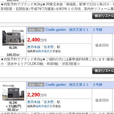
★内覧予約でブランド米2kg★JR東北本線「南福島」駅車で11分☆鳥川小・信
室4部屋・玄関吹抜♪平成7年7月建築♪令和3年１０月頃、室内外リフォーム履
Cradle garden 南沢又第２１ １号棟
新築一戸建
2,490
万円
徒歩22分
奥羽本線
「
笹木野
」駅
4LDK
福島県
福島市
南沢又
字道合
100.03㎡
★内覧予約でブランド米2kg★ご成約の方には豪華成約特典ございます♪飯坂
小・清水中エリア◎LDK15帖・和室6帖・洋室3部屋☆
Cradle garden 南沢又第２１ ３号棟
新築一戸建
2,290
万円
徒歩22分
奥羽本線
「
笹木野
」駅
4LDK
＋1S(納戸)
福島県
福島市
南沢又
字道合
98.82㎡