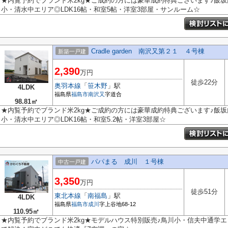
★内覧予約でブランド米2kg★ご成約の方には豪華成約特典ございます♪飯坂
小・清水中エリア◎LDK16帖・和室5帖・洋室3部屋・サンルーム☆
Cradle garden 南沢又第２１ ４号棟
新築一戸建
2,390
万円
徒歩22分
奥羽本線
「
笹木野
」駅
4LDK
福島県
福島市
南沢又
字道合
98.81㎡
★内覧予約でブランド米2kg★ご成約の方には豪華成約特典ございます♪飯坂
小・清水中エリア◎LDK16帖・和室5.2帖・洋室3部屋☆
パパまる 成川 １号棟
中古一戸建
3,350
万円
徒歩51分
東北本線
「
南福島
」駅
4LDK
福島県
福島市
成川
字上谷地68-12
110.95㎡
★内覧予約でブランド米2kg★モデルハウス特別販売♪鳥川小・信夫中通学