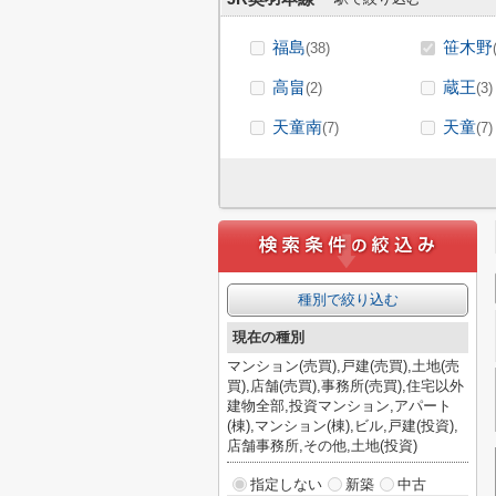
福島
笹木野
(38)
高畠
蔵王
(2)
(3)
天童南
天童
(7)
(7)
種別で絞り込む
現在の種別
マンション(売買),戸建(売買),土地(売
買),店舗(売買),事務所(売買),住宅以外
建物全部,投資マンション,アパート
(棟),マンション(棟),ビル,戸建(投資),
店舗事務所,その他,土地(投資)
指定しない
新築
中古