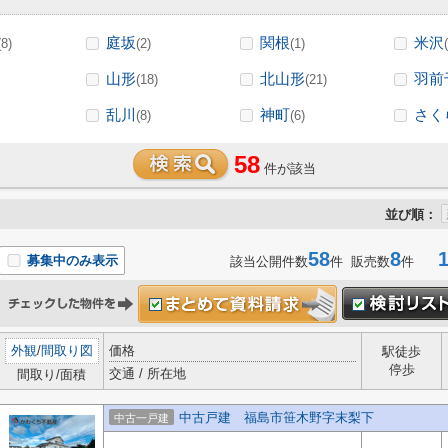
庭坂
関根
米沢
(8)
(2)
(1)
山形
北山形
羽前
(18)
(21)
乱川
神町
さく
(8)
(6)
58
件が該当
並び順：
58
8
1-
募集中のみ表示
該当公開件数
件 販売数
件
外観
/
間取り図
価格
駅徒歩
停歩
交通 / 所在地
間取り/面積
中古戸建 福島市笹木野字末梨下
中古一戸建