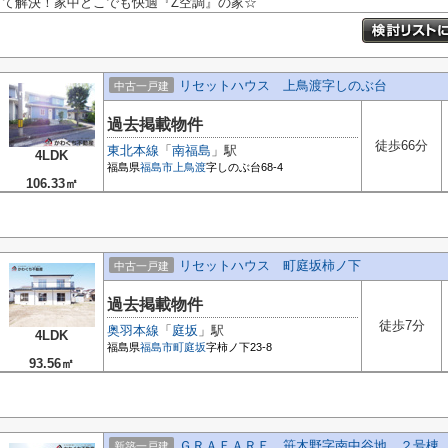
て解決！家中どこでも快適『Z空調』の家☆
リセットハウス 上鳥渡字しのぶ台
中古一戸建
過去掲載物件
徒歩66分
東北本線
「
南福島
」駅
4LDK
福島県
福島市
上鳥渡
字しのぶ台68-4
106.33㎡
リセットハウス 町庭坂柿ノ下
中古一戸建
過去掲載物件
徒歩7分
奥羽本線
「
庭坂
」駅
4LDK
福島県
福島市
町庭坂
字柿ノ下23-8
93.56㎡
ＧＲＡＦＡＲＥ 笹木野字南中谷地 ２号棟
新築一戸建