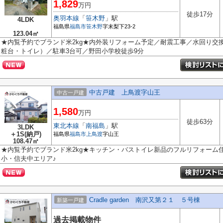
1,829
万円
徒歩17分
奥羽本線
「
笹木野
」駅
4LDK
福島県
福島市
笹木野
字末梨下23-2
123.04㎡
★内覧予約でブランド米2kg★内外装リフォーム予定／耐震工事／水回り交
粧台・トイレ）／駐車3台可／野田小学校徒歩9分
中古戸建 上鳥渡字山王
中古一戸建
1,580
万円
徒歩63分
東北本線
「
南福島
」駅
3LDK
＋1S(納戸)
福島県
福島市
上鳥渡
字山王
108.47㎡
★内覧予約でブランド米2kg★キッチン・バストイレ新品のフルリフォーム住
小・信夫中エリア♪
Cradle garden 南沢又第２１ ５号棟
新築一戸建
過去掲載物件