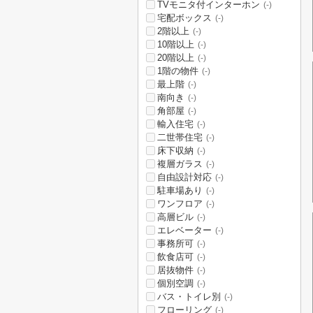
TVモニタ付インターホン
(-)
宅配ボックス
(-)
2階以上
(-)
10階以上
(-)
20階以上
(-)
1階の物件
(-)
最上階
(-)
南向き
(-)
角部屋
(-)
輸入住宅
(-)
二世帯住宅
(-)
床下収納
(-)
複層ガラス
(-)
自由設計対応
(-)
駐車場あり
(-)
ワンフロア
(-)
高層ビル
(-)
エレベーター
(-)
事務所可
(-)
飲食店可
(-)
居抜物件
(-)
個別空調
(-)
バス・トイレ別
(-)
フローリング
(-)