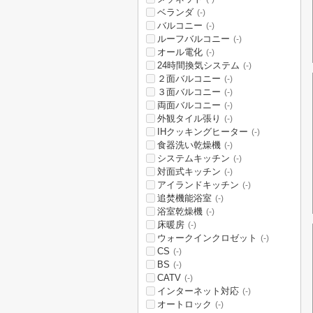
ベランダ
(-)
バルコニー
(-)
ルーフバルコニー
(-)
オール電化
(-)
24時間換気システム
(-)
２面バルコニー
(-)
３面バルコニー
(-)
両面バルコニー
(-)
外観タイル張り
(-)
IHクッキングヒーター
(-)
食器洗い乾燥機
(-)
システムキッチン
(-)
対面式キッチン
(-)
アイランドキッチン
(-)
追焚機能浴室
(-)
浴室乾燥機
(-)
床暖房
(-)
ウォークインクロゼット
(-)
CS
(-)
BS
(-)
CATV
(-)
インターネット対応
(-)
オートロック
(-)