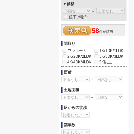
▼価格
～
値下げ物件
58
件が該当
間取り
ワンルーム
1K/1DK/1LDK
2K/2DK/2LDK
3K/3DK/3LDK
4K/4DK/4LDK
5K以上
面積
～
土地面積
～
駅からの徒歩
築年数