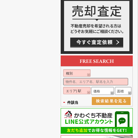
種別
エリア| 駅
価格
面積
-
件該当