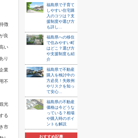
福島県で子育て
しやすい住宅購
入のコツは？支
援制度や選び方
特徴
も詳し...
が良
福島県への移住
で住みやすい町
高い
はどこ？選び方
や支援制度も紹
あり
介
企業
福島県で不動産
購入を検討中の
方必見！失敗例
用不
やリスクを知っ
て安心...
福島県の不動産
観光
価格は今どうな
っている？相場
する
や購入時のポイ
ントも解説
き市
おすすめ記事