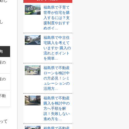
動し
福島県で子育て
世帯が住宅を購
入するには？支
し
援制度やおすす
めポイ...
福島県で中古住
宅購入を考えて
いますか 購入の
向
流れとポイント
を簡単...
産の
福島県で不動産
ローンを検討中
の方必見！シミ
産の
ュレーションの
活用方...
不動
福島県で不動産
購入を検討中の
方へ手順を解
説！失敗しない
進め方を...
って
福島県で不動産