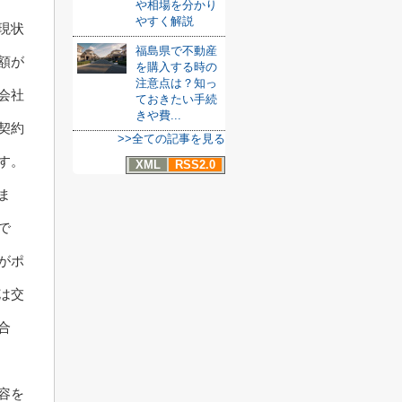
や相場を分かり
やすく解説
現状
福島県で不動産
額が
を購入する時の
注意点は？知っ
会社
ておきたい手続
きや費...
契約
>>全ての記事を見る
す。
XML
RSS2.0
ま
で
がポ
は交
合
容を