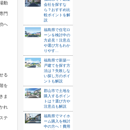
場動
会社を探すな
ら？おすすめ比
専門
較ポイントを解
説
功へ
福島県で住宅ロ
ーンを検討中の
方必見！注意点
や選び方もわか
りやす...
福島県で新築一
戸建てを探す方
法は？失敗しな
せる
い探し方のポイ
ントも解説
階を
郡山市で土地を
きま
購入するポイン
トは？選び方や
注意点も解説
かれ
福島県でマイホ
ステ
ーム購入を検討
中の方へ！費用