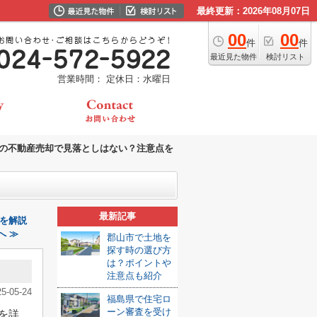
最終更新：2026年08月07日
00
00
件
件
最近見た物件
検討リスト
営業時間：
定休日：水曜日
の不動産売却で見落としはない？注意点を
最新記事
を解説
へ ≫
郡山市で土地を
探す時の選び方
は？ポイントや
注意点も紹介
25-05-24
福島県で住宅ロ
ーン審査を受け
を詳