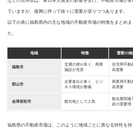
などの沿岸部は、東日本大震災の影響を受け、不動産市場が変
ていますが、復興に伴って徐々に需要が戻りつつあります。
以下の表に福島県内の主な地域の不動産市場の特徴をまとめま
た。
地域
特徴
需要の傾
交通の便が良く、商業
住宅用不動
福島市
施設が充実
高需要
企業進出が多く、ビジ
商業用不動
郡山市
ネス環境が整備
高需要
観光業関連
会津若松市
観光地として人気
産の需要増
福島県の不動産市場は、このように地域ごとに異なる特性を持