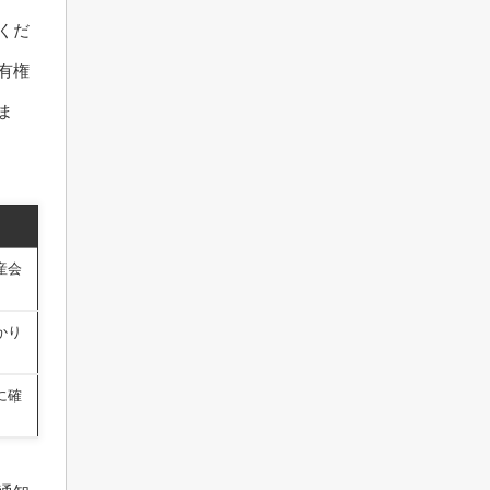
くだ
有権
ま
産会
かり
に確