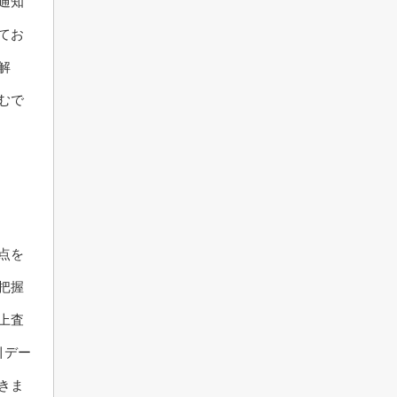
通知
てお
解
むで
点を
把握
上査
引デー
きま