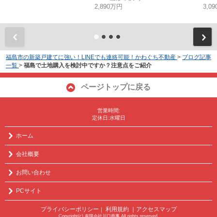
2,890万円
3,0
福島市の新築戸建てに強い！LINEでも連絡可能！かわぐち不動産
>
ブログ記事
一覧
>
福島で土地購入を検討中ですか？注意点をご紹介
ページトップに戻る
営業時間:
定休日:水曜日
ホーム
会社概要
お問い合わせ
PCサイト
プライバシーポリシー
利用規約
｜アクセスマップ
｜
Copyright(c) 有限会社川口商事 All rights reserved.