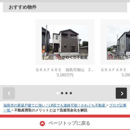
おすすめ物件
ＧＲＡＦＡＲＥ 福島市御山 2号棟
3,180万円
3,2
福島市の新築戸建てに強い！LINEでも連絡可能！かわぐち不動産
>
ブログ記事
一覧
>
不動産買取のメリットとは？迅速現金化を解説
ページトップに戻る