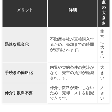
点
の
メリット
詳細
大
き
さ
非
常
不動産会社が直接購入す
に
迅速な現金化
るため、売却までの時間
大
が短縮されます。
き
い
内覧や契約条件の交渉が
大
手続きの簡略化
なく、売主の負担が軽減
き
されます。
い
仲介手数料が発生しない
大
仲介手数料不要
ため、売却コストを削減
き
できます。
い