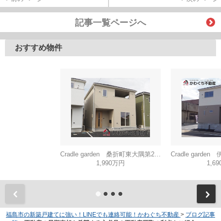
記事一覧ページへ
おすすめ物件
Cradle garden 桑折町東大隅第2 2号棟
1,990万円
1,6
福島市の新築戸建てに強い！LINEでも連絡可能！かわぐち不動産
>
ブログ記事