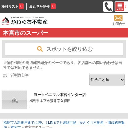
0
0
検討リスト
最近見た物件
お問合せ
本宮市のスーパー
スポットを絞り込む
※物件情報の周辺施設紹介のページであり、各店舗への問い合わせは当
社では対応できません。
該当件数
1
件
ヨークベニマル本宮インター店
福島県本宮市荒井字久保田
-
福島市の新築戸建てに強い！LINEでも連絡可能！かわぐち不動産
>
周辺施設案
内
>
本宮市
>
本宮市のスーパー