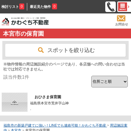
0
0
検討リスト
最近見た物件
お問合せ
本宮市の保育園
スポットを絞り込む
※物件情報の周辺施設紹介のページであり、各店舗への問い合わせは当
社では対応できません。
該当件数
1
件
おひさま保育園
福島県本宮市荒井字山神
-
福島市の新築戸建てに強い！LINEでも連絡可能！かわぐち不動産
>
周辺施設案
内
>
本宮市
>
本宮市の保育園