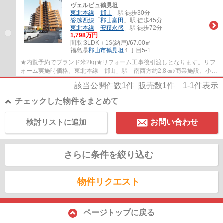
ヴェルビュ鶴見坦
東北本線
「
郡山
」駅 徒歩30分
磐越西線
「
郡山富田
」駅 徒歩45分
東北本線
「
安積永盛
」駅 徒歩72分
1,798万円
間取:
3LDK＋1S(納戸)/67.00㎡
福島県
郡山市
鶴見坦
１丁目5-1
★内覧予約でブランド米2kg★リフォーム工事後引渡しとなります。リフ
ォーム実施時価格。東北本線「郡山」駅 南西方約2.8㎞♪商業施設、小学
校、中学校のアクセスも◎
該当公開件数
1
件 販売数
1
件
1-1
件表示
チェックした物件をまとめて
検討リストに追加
お問い合わせ
さらに条件を絞り込む
物件リクエスト
ページトップに戻る