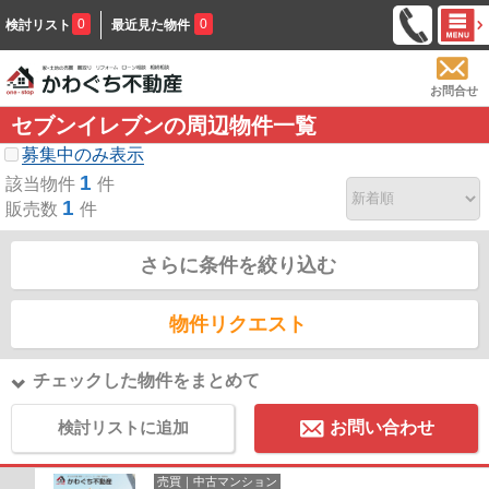
0
0
検討リスト
最近見た物件
お問合せ
セブンイレブンの周辺物件一覧
募集中のみ表示
1
該当物件
件
1
販売数
件
さらに条件を絞り込む
物件リクエスト
チェックした物件をまとめて
検討リストに追加
お問い合わせ
売買｜中古マンション