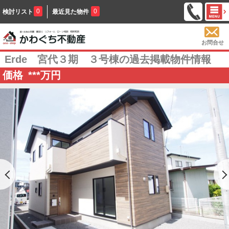
0
0
検討リスト
最近見た物件
お問合せ
Erde 宮代３期 ３号棟の過去掲載物件情報
価格
***
万円