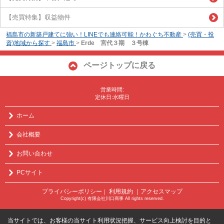
【売買特集】収益物件
福島市の新築戸建てに強い！LINEでも連絡可能！かわぐち不動産
>
(売買・投
資)地域から探す
>
福島市
>
Erde 宮代３期 ３号棟
ページトップに戻る
営業時間:
定休日:水曜日
ホーム
会社概要
お問い合わせ
PCサイト
プライバシーポリシー
利用規約
｜アクセスマップ
｜
Copyright(c) 有限会社川口商事 All rights reserved.
当サイトでは、お客様の当サイト利用状況把握、サービス向上検討を目的と