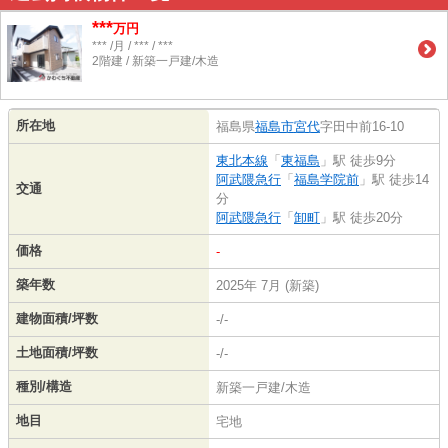
***
万円
*** /月 / *** / ***
2階建 / 新築一戸建/木造
所在地
福島県
福島市
宮代
字田中前16-10
東北本線
「
東福島
」駅 徒歩9分
阿武隈急行
「
福島学院前
」駅 徒歩14
交通
分
阿武隈急行
「
卸町
」駅 徒歩20分
価格
-
築年数
2025年 7月 (新築)
建物面積/坪数
-/-
土地面積/坪数
-/-
種別/構造
新築一戸建/木造
地目
宅地