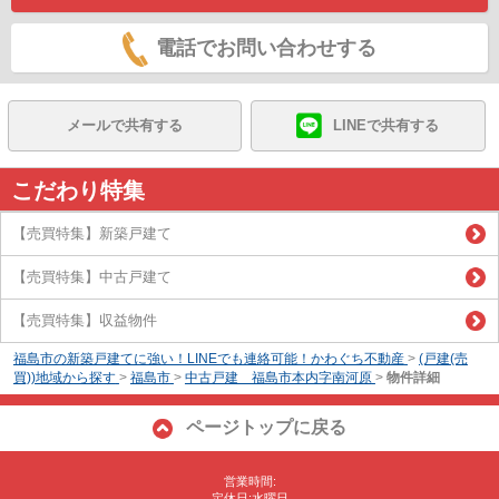
電話でお問い合わせする
メールで共有する
LINEで共有する
こだわり特集
【売買特集】新築戸建て
【売買特集】中古戸建て
【売買特集】収益物件
福島市の新築戸建てに強い！LINEでも連絡可能！かわぐち不動産
>
(戸建(売
買))地域から探す
>
福島市
>
中古戸建 福島市本内字南河原
>
物件詳細
ページトップに戻る
営業時間:
定休日:水曜日