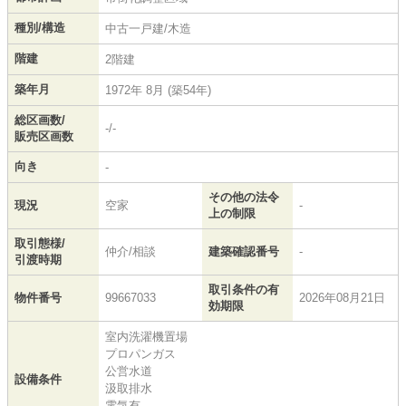
種別/構造
中古一戸建/木造
階建
2階建
築年月
1972年 8月 (築54年)
総区画数/
-/-
販売区画数
向き
-
その他の法令
現況
空家
-
上の制限
取引態様/
仲介/相談
建築確認番号
-
引渡時期
取引条件の有
物件番号
99667033
2026年08月21日
効期限
室内洗濯機置場
プロパンガス
公営水道
設備条件
汲取排水
電気有