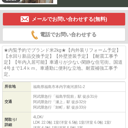
メールでお問い合わせする(無料)
電話でお問い合わせする
★内覧予約でブランド米2kg★【内外装リフォーム予定】
【水回り新品交換予定】【外壁塗装予定】【耐震工事予
定】【年内入居可能】車通りが少ない閑静な住宅街。国道
4号まで1.4ｋｍ。車通勤に便利な立地。耐震補強工事予
定。
所在地
福島県
福島市
本内
字南河原51-2
阿武隈急行
「
福島学院前
」駅 徒歩31分
交通
阿武隈急行
「
瀬上
」駅 徒歩32分
阿武隈急行
「
卸町
」駅 徒歩33分
4LDK/
間取り/
LDK 22.0帖 1室
/
洋室 6.5帖 1室
/
洋室 6.0帖 1室
/
詳細
洋室 6.0帖 1室
/
洋室 5.5帖 1室