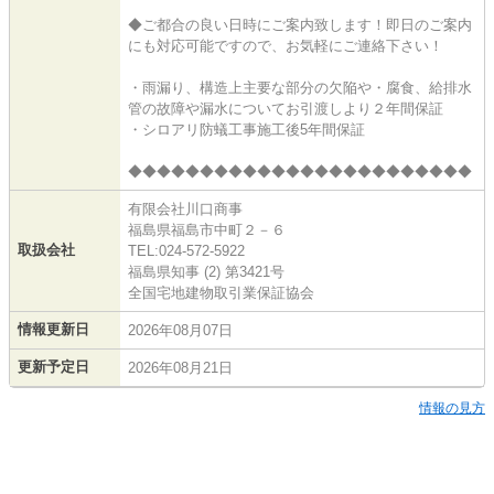
◆ご都合の良い日時にご案内致します！即日のご案内
にも対応可能ですので、お気軽にご連絡下さい！
・雨漏り、構造上主要な部分の欠陥や・腐食、給排水
管の故障や漏水についてお引渡しより２年間保証
・シロアリ防蟻工事施工後5年間保証
◆◆◆◆◆◆◆◆◆◆◆◆◆◆◆◆◆◆◆◆◆◆◆◆
有限会社川口商事
福島県福島市中町２－６
取扱会社
TEL:024-572-5922
福島県知事 (2) 第3421号
全国宅地建物取引業保証協会
情報更新日
2026年08月07日
更新予定日
2026年08月21日
情報の見方