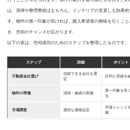
は、清掃や整理整頓はもちろん、インテリアの見直しも効果的
す。物件の第一印象が良ければ、購入希望者の興味を引くこと
き、売却のチャンスが広がります。
以下の表は、売却成功のためのステップを整理したものです。
ステップ
詳細
ポイント
信頼できる会社を選
不動産会社選び
評判と実績を
定
第一印象を良
物件の準備
清掃・修繕の実施
る
市場トレンド
市場調査
適切な価格設定
握