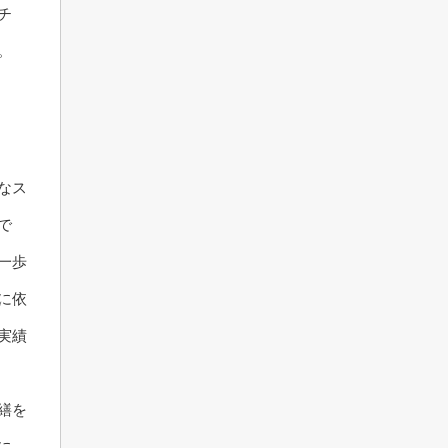
チ
。
なス
で
一歩
に依
実績
繕を
に