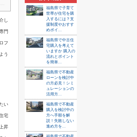
福島県で子育て
世帯が住宅を購
入するには？支
介し
援制度やおすす
めポイ...
専門
福島県で中古住
ロフ
宅購入を考えて
いますか 購入の
よう
流れとポイント
を簡単...
福島県で不動産
ローンを検討中
の方必見！シミ
ュレーションの
活用方...
たい
福島県で不動産
購入を検討中の
住宅
方へ手順を解
説！失敗しない
進め方を...
上昇
福島県で不動産