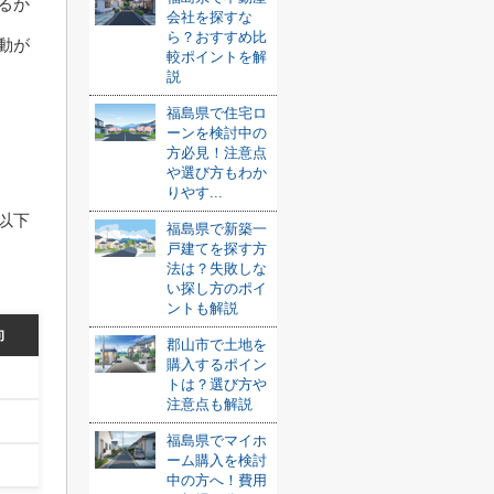
るか
会社を探すな
ら？おすすめ比
動が
較ポイントを解
説
福島県で住宅ロ
ーンを検討中の
方必見！注意点
や選び方もわか
りやす...
以下
福島県で新築一
戸建てを探す方
法は？失敗しな
い探し方のポイ
ントも解説
向
郡山市で土地を
購入するポイン
トは？選び方や
注意点も解説
福島県でマイホ
ーム購入を検討
中の方へ！費用