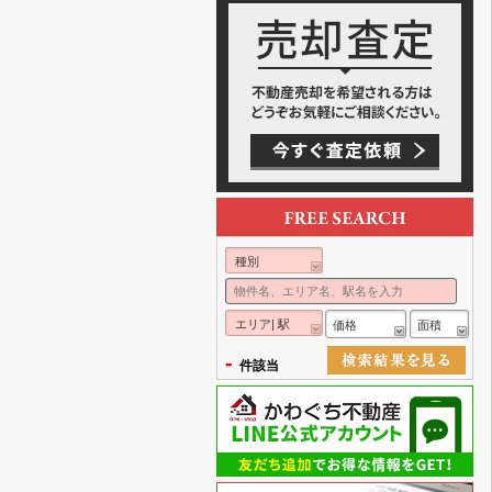
種別
エリア| 駅
価格
面積
-
件該当