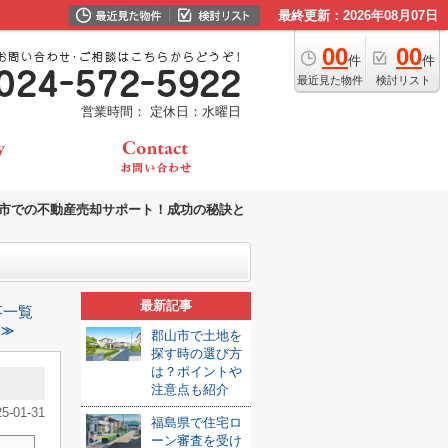
最終更新：2026年08月07日
00
00
件
件
最近見た物件
検討リスト
営業時間：
定休日：水曜日
市での不動産売却サポート！成功の秘訣と
最新記事
事一覧
 ≫
郡山市で土地を
探す時の選び方
は？ポイントや
注意点も紹介
25-01-31
福島県で住宅ロ
ーン審査を受け