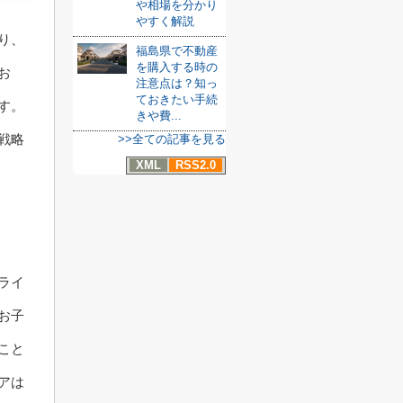
や相場を分かり
やすく解説
り、
福島県で不動産
を購入する時の
お
注意点は？知っ
ておきたい手続
す。
きや費...
戦略
>>全ての記事を見る
XML
RSS2.0
ライ
お子
こと
アは