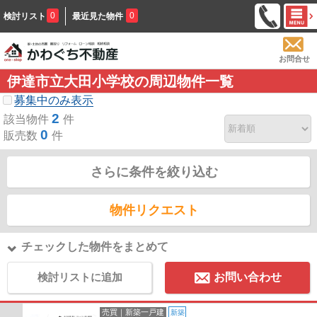
0
0
検討リスト
最近見た物件
お問合せ
伊達市立大田小学校の周辺物件一覧
募集中のみ表示
2
該当物件
件
0
販売数
件
さらに条件を絞り込む
物件リクエスト
チェックした物件をまとめて
検討リストに追加
お問い合わせ
売買｜新築一戸建
新築