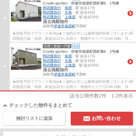
Cradle garden 伊達市保原町西町第6 1号棟
阿武隈急行
「
保原
」駅 徒歩17分
阿武隈急行
「
大泉
」駅 徒歩19分
阿武隈急行
「
上保原
」駅 徒歩29分
過去掲載物件
福島県
伊達市
保原町
字西町
★内覧予約でブランド米2kg★ご成約の方には豪華成約特典ございます♪阿
武隈急行線「保原」駅徒歩22分♪太田小・桃陵中エリア◎LDK16帖・洋室
3部屋・テレワークルーム☆閑静な住宅街☆全居室...
売買｜新築一戸建
新築
Cradle garden 伊達市保原町西町第6 2号棟
阿武隈急行
「
保原
」駅 徒歩17分
阿武隈急行
「
大泉
」駅 徒歩19分
阿武隈急行
「
上保原
」駅 徒歩29分
過去掲載物件
福島県
伊達市
保原町
字西町
★内覧予約でブランド米2kg★ご成約の方には豪華成約特典ございます♪阿
武隈急行線「保原」駅徒歩22分♪太田小・桃陵中エリア◎LDK16帖・洋室
3部屋・和室☆閑静な住宅街☆全居室収納付き☆
該当公開件数
2
件
1-2
件表示
チェックした物件をまとめて
検討リストに追加
お問い合わせ