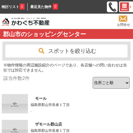
0
0
検討リスト
最近見た物件
お問合せ
郡山市のショッピングセンター
スポットを絞り込む
※物件情報の周辺施設紹介のページであり、各店舗への問い合わせは当
社では対応できません。
該当件数
2
件
モール
福島県郡山市長者１丁目
-
ザモール郡山店
福島県郡山市長者１丁目