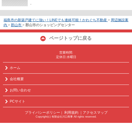
-
福島市の新築戸建てに強い！LINEでも連絡可能！かわぐち不動産
>
周辺施設案
内
>
郡山市
>
郡山市のショッピングセンター
ページトップに戻る
営業時間:
定休日:水曜日
ホーム
会社概要
お問い合わせ
PCサイト
プライバシーポリシー
利用規約
｜アクセスマップ
｜
Copyright(c) 有限会社川口商事 All rights reserved.