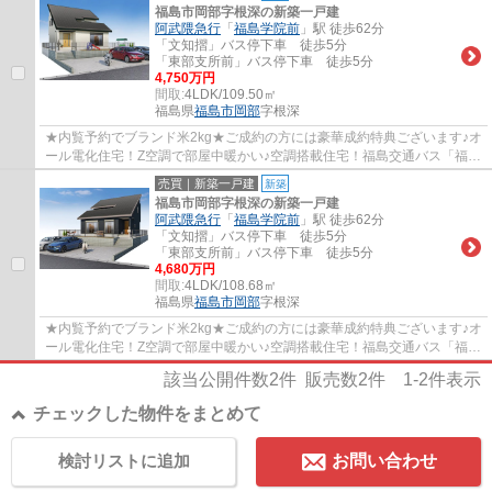
福島市岡部字根深の新築一戸建
阿武隈急行
「
福島学院前
」駅 徒歩62分
「文知摺」バス停下車 徒歩5分
「東部支所前」バス停下車 徒歩5分
4,750万円
間取:
4LDK/109.50㎡
福島県
福島市
岡部
字根深
★内覧予約でブランド米2kg★ご成約の方には豪華成約特典ございます♪オ
ール電化住宅！Z空調で部屋中暖かい♪空調搭載住宅！福島交通バス「福
島」駅より25分、バス停「西原」3分♪岡山小・...
売買｜新築一戸建
新築
福島市岡部字根深の新築一戸建
阿武隈急行
「
福島学院前
」駅 徒歩62分
「文知摺」バス停下車 徒歩5分
「東部支所前」バス停下車 徒歩5分
4,680万円
間取:
4LDK/108.68㎡
福島県
福島市
岡部
字根深
★内覧予約でブランド米2kg★ご成約の方には豪華成約特典ございます♪オ
ール電化住宅！Z空調で部屋中暖かい♪空調搭載住宅！福島交通バス「福
島」駅より25分、バス停「西原」3分♪岡山小・...
該当公開件数
2
件 販売数
2
件
1-2
件表示
チェックした物件をまとめて
検討リストに追加
お問い合わせ