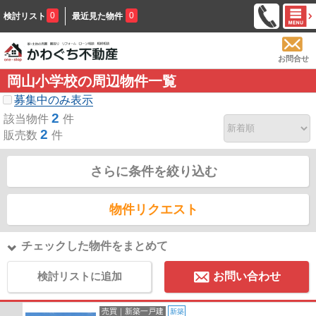
0
0
検討リスト
最近見た物件
お問合せ
岡山小学校の周辺物件一覧
募集中のみ表示
2
該当物件
件
2
販売数
件
さらに条件を絞り込む
物件リクエスト
チェックした物件をまとめて
検討リストに追加
お問い合わせ
売買｜新築一戸建
新築