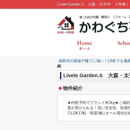
Livele Garden.S 大森・太平寺 
福島市の新築戸建てに強い！LINEでも連
細
Livele Garden.S 大
物件紹介
★内覧予約でブランド米2kg★ご成
置が受けられる！高い安全性、快適性
◎LDK17帖・和室3帖♪オール電化