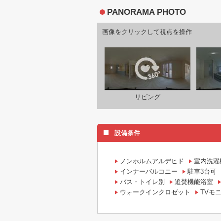
PANORAMA PHOTO
画像をクリックして視点を操作
リビング
設備条件
ノンホルムアルデヒド
室内洗濯
インナーバルコニー
駐車3台可
バス・トイレ別
追焚機能浴室
ウォークインクロゼット
TVモ