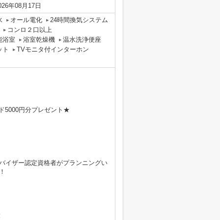
026年08月17日
水
オール電化
24時間換気システム
コンロ２口以上
能浴室
浴室乾燥機
温水洗浄便座
ット
TVモニタ付インターホン
5000円分プレゼント★
バイザー認定資格者がプランニングい
！
！