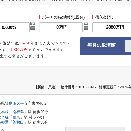
ボーナス時の増額(1回分)
借入金額：
※返済年数
5～50
年まで入力できます）
毎月の返済額
ます。
1000万円
まで入力できます）
生する場合がございます）
【新築一戸建】
物件番号：101538402
情報更新日：2026年
島県
福島市
太平寺
字古内40-2
北本線
「
南福島
」駅 徒歩20分
北本線
「
福島
」駅 徒歩29分
島交通
「
曽根田
」駅 徒歩38分
K/