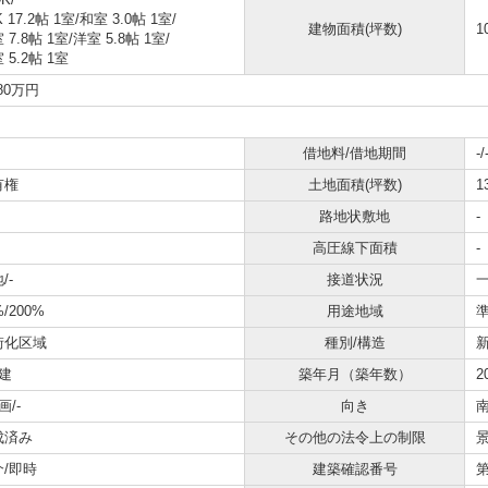
K 17.2帖 1室
/
和室 3.0帖 1室
/
建物面積(坪数)
1
 7.8帖 1室
/
洋室 5.8帖 1室
/
 5.2帖 1室
880万円
借地料/借地期間
-/
有権
土地面積(坪数)
1
路地状敷地
-
高圧線下面積
-
/-
接道状況
一
%/200%
用途地域
街化区域
種別/構造
建
築年月（築年数）
2
画/-
向き
成済み
その他の法令上の制限
介/即時
建築確認番号
第