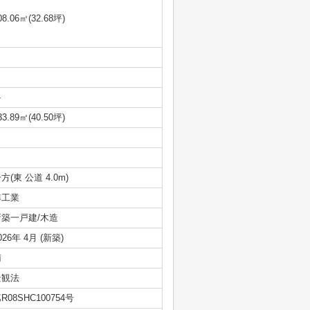
08.06㎡(32.68坪)
-
33.89㎡(40.50坪)
方(東 公道 4.0m)
準工業
新築一戸建/木造
026年 4月 (新築)
南
景観法
R08SHC100754号