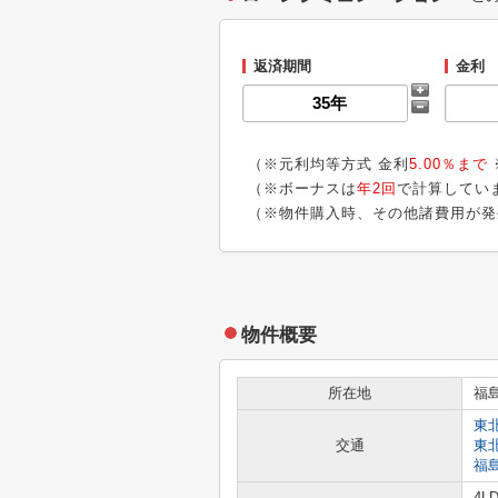
返済期間
金利
（※元利均等方式 金利
5.00％まで
（※ボーナスは
年2回
で計算してい
（※物件購入時、その他諸費用が発
物件概要
所在地
福
東
交通
東
福
4LD