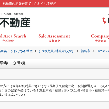
３号棟｜｜福島市の新築戸建て｜かわぐち不動産
絡可能！かわぐち不動産
>
(戸建(売買))地域から探す
>
福島市
>
Livel
森・太平寺 ３号棟
約の方には豪華成約特典ございます♪長期優良認定住宅！税制優遇あり！みらい
！国の認定を受けている！東北本線「福島」駅バス10分♪杉妻小・福島第一
仕様の省エネハウス♪