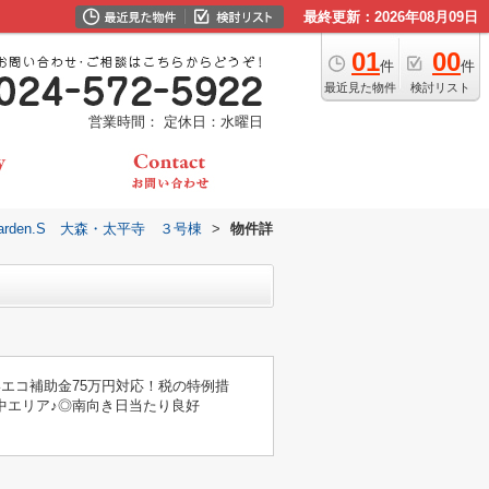
最終更新：2026年08月09日
01
00
件
件
最近見た物件
検討リスト
営業時間：
定休日：水曜日
e Garden.S 大森・太平寺 ３号棟
>
物件詳
エコ補助金75万円対応！税の特例措
中エリア♪◎南向き日当たり良好