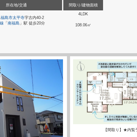
所在地/交通
間取り/建物面積
4LDK
県
福島市
太平寺
字古内40-2
線
「
南福島
」駅 徒歩20分
108.06㎡
【間取り】★内覧予