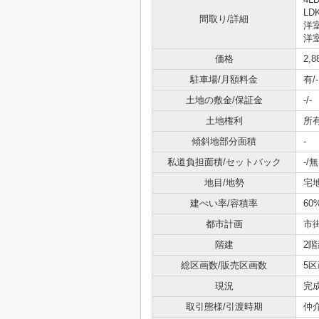
LD
間取り/詳細
洋室
洋室
価格
2,
駐車場/月額料金
有/-
土地の敷金/保証金
-/-
土地権利
所
傾斜地部分面積
-
私道負担面積/セットバック
-/無
地目/地勢
宅地
建ぺい率/容積率
60
都市計画
市
階建
2階
総区画数/販売区画数
5区
現況
完
取引態様/引渡時期
仲