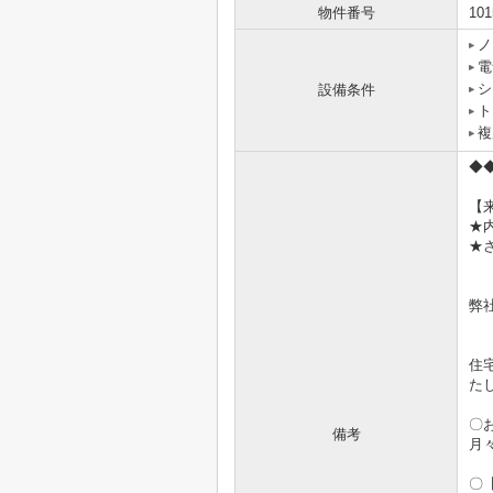
物件番号
101
ノ
電
シ
設備条件
ト
複
◆
【
★
★
弊
住
た
〇
備考
月
〇