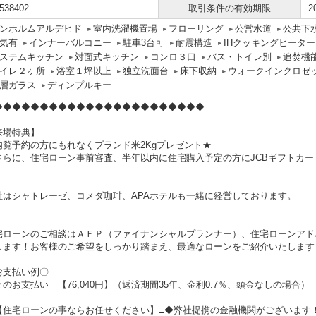
538402
取引条件の有効期限
2
ンホルムアルデヒド
室内洗濯機置場
フローリング
公営水道
公共下
気有
インナーバルコニー
駐車3台可
耐震構造
IHクッキングヒーター
ステムキッチン
対面式キッチン
コンロ３口
バス・トイレ別
追焚機
イレ２ヶ所
浴室１坪以上
独立洗面台
床下収納
ウォークインクロゼ
層ガラス
ディンプルキー
◆◆◆◆◆◆◆◆◆◆◆◆◆◆◆◆◆◆◆◆◆◆◆
来場特典】
内覧予約の方にもれなくブランド米2Kgプレゼント★
さらに、住宅ローン事前審査、半年以内に住宅購入予定の方にJCBギフトカード
社はシャトレーゼ、コメダ珈琲、APAホテルも一緒に経営しております。
宅ローンのご相談はＡＦＰ（ファイナンシャルプランナー）、住宅ローンアド
します！お客様のご希望をしっかり踏まえ、最適なローンをご紹介いたします
お支払い例〇
々のお支払い 【76,040円】（返済期間35年、金利0.7％、頭金なしの場合）
【住宅ローンの事ならお任せください】□◆弊社提携の金融機関がございます