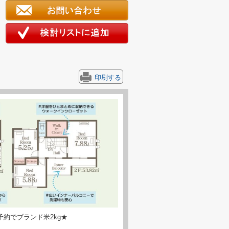
印刷する
約でブランド米2kg★