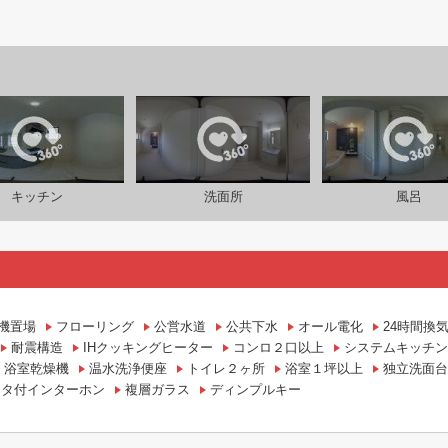
キッチン
洗面所
風呂
機置場
フローリング
公営水道
公共下水
オール電化
24時間換
耐震構造
IHクッキングヒーター
コンロ２口以上
システムキッチン
浴室乾燥機
温水洗浄便座
トイレ２ヶ所
浴室１坪以上
独立洗面台
ニタ付インターホン
複層ガラス
ディンプルキー