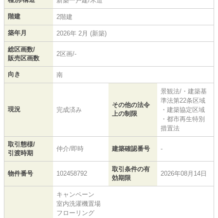
新築一戸建/木造
階建
2階建
築年月
2026年 2月 (新築)
総区画数/
2区画/-
販売区画数
向き
南
景観法/・建築基
準法第22条区域
その他の法令
現況
完成済み
・建築協定区域
上の制限
・都市再生特別
措置法
取引態様/
仲介/即時
建築確認番号
-
引渡時期
取引条件の有
物件番号
102458792
2026年08月14日
効期限
キャンペーン
室内洗濯機置場
フローリング