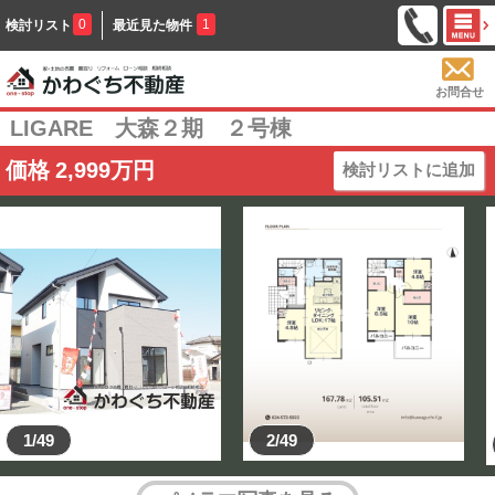
0
1
検討リスト
最近見た物件
お問合せ
LIGARE 大森２期 ２号棟
価格
2,999
万円
検討リストに追加
1/49
2/49