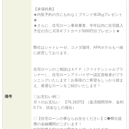
【来場特典】
★内覧予約の方にもれなくブランド米2Kgプレゼント
★
★さらに、住宅ローン事前審査、半年以内に住宅購入
予定の方にJCBギフトカード5000円分プレゼント★
弊社はシャトレーゼ、コメダ珈琲、APAホテルも一緒
に経営しております。
住宅ローンのご相談はＡＦＰ（ファイナンシャルプラ
ンナー）、住宅ローンアドバイザー認定資格者がプラ
ンニングいたします！お客様のご希望をしっかり踏ま
え、最適なローンをご紹介いたします！
備考
〇お支払い例〇
月々のお支払い 【79,182円】（返済期間35年、金利
0.7％、頭金なしの場合）
〇【住宅ローンの事ならお任せください】□◆弊社提
携の金融機関がございます！