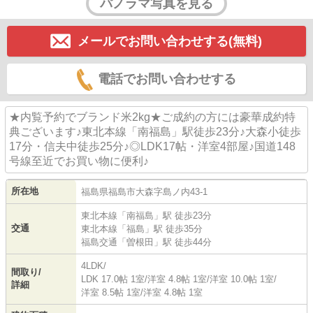
パノラマ写真を見る
メールでお問い合わせする(無料)
電話でお問い合わせする
★内覧予約でブランド米2kg★ご成約の方には豪華成約特
典ございます♪東北本線「南福島」駅徒歩23分♪大森小徒歩
17分・信夫中徒歩25分♪◎LDK17帖・洋室4部屋♪国道148
号線至近でお買い物に便利♪
所在地
福島県
福島市
大森
字島ノ内43-1
東北本線
「
南福島
」駅 徒歩23分
交通
東北本線
「
福島
」駅 徒歩35分
福島交通
「
曽根田
」駅 徒歩44分
4LDK/
間取り/
LDK 17.0帖 1室
/
洋室 4.8帖 1室
/
洋室 10.0帖 1室
/
詳細
洋室 8.5帖 1室
/
洋室 4.8帖 1室