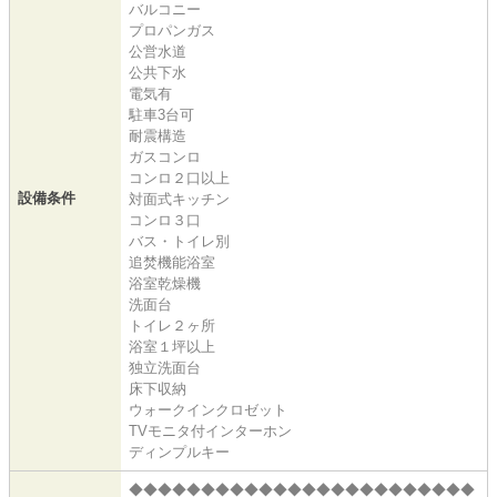
バルコニー
プロパンガス
公営水道
公共下水
電気有
駐車3台可
耐震構造
ガスコンロ
コンロ２口以上
設備条件
対面式キッチン
コンロ３口
バス・トイレ別
追焚機能浴室
浴室乾燥機
洗面台
トイレ２ヶ所
浴室１坪以上
独立洗面台
床下収納
ウォークインクロゼット
TVモニタ付インターホン
ディンプルキー
◆◆◆◆◆◆◆◆◆◆◆◆◆◆◆◆◆◆◆◆◆◆◆◆