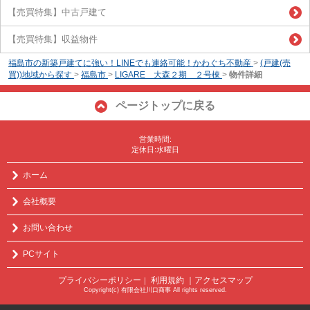
【売買特集】中古戸建て
【売買特集】収益物件
福島市の新築戸建てに強い！LINEでも連絡可能！かわぐち不動産
>
(戸建(売
買))地域から探す
>
福島市
>
LIGARE 大森２期 ２号棟
>
物件詳細
ページトップに戻る
営業時間:
定休日:水曜日
ホーム
会社概要
お問い合わせ
PCサイト
プライバシーポリシー
利用規約
｜アクセスマップ
｜
Copyright(c) 有限会社川口商事 All rights reserved.