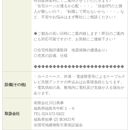
特別提携金利にてご案内させていただきます♪
「住宅ローンが通るか心配・・・」「頭金0円だと購
入が難しいの？」「転職して間もないから・・・」な
ど、不安やお悩みはまず弊社にご相談ください！
◆ご都合の良い日時にご案内致します！即日のご案内
にも対応可能ですので、お気軽にご連絡下さい！
◎住宅性能評価取得 地震保険の優遇あり♪
◎充実の設備、仕様
◆◆◆◆◆◆◆◆◆◆◆◆◆◆◆◆◆◆◆◆◆◆◆◆
・カースペース、外溝 ・電波障害等によるケーブルテ
レビ共聴アンテナの申込みはお客様負担となります。
設備(その他)
・電気供給の為、敷地内に電柱及び支線が入る場合が
あります。
有限会社川口商事
福島県福島市中町２－６
取扱会社
TEL:024-572-5922
福島県知事 (2) 第3421号
全国宅地建物取引業保証協会