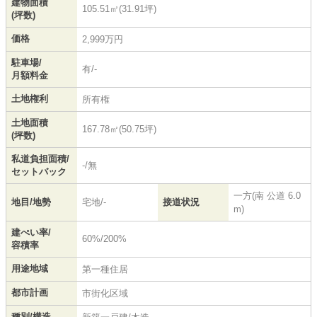
建物面積
105.51㎡(31.91坪)
(坪数)
価格
2,999万円
駐車場/
有/-
月額料金
土地権利
所有権
土地面積
167.78㎡(50.75坪)
(坪数)
私道負担面積/
-/無
セットバック
一方(南 公道 6.0
地目/地勢
宅地/-
接道状況
m)
建ぺい率/
60%/200%
容積率
用途地域
第一種住居
都市計画
市街化区域
種別/構造