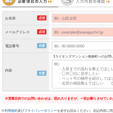
お名前
必須
メールアドレス
必須
電話番号
任意
【ライオンズマンション御倉町へのお問
内容
任意
※営業目的でのお問い合わせは、恐れ入りますが、一切お断りさせていた
※
利用規約
及び
プライバシーポリシー
を必ずお読みください。左記内容に同