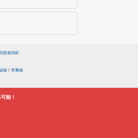
田郡柴田町
坂線
/
常磐線
絡可能！