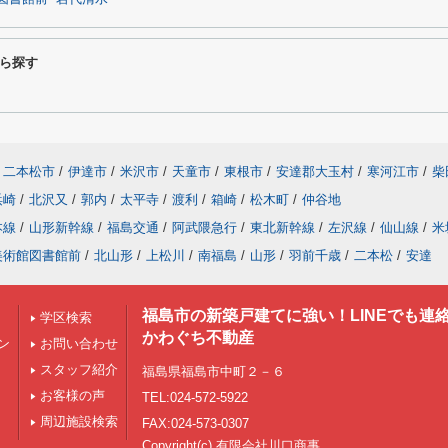
ら探す
二本松市
/
伊達市
/
米沢市
/
天童市
/
東根市
/
安達郡大玉村
/
寒河江市
/
柴
浜崎
/
北沢又
/
郭内
/
太平寺
/
渡利
/
箱崎
/
松木町
/
仲谷地
本線
/
山形新幹線
/
福島交通
/
阿武隈急行
/
東北新幹線
/
左沢線
/
仙山線
/
米
美術館図書館前
/
北山形
/
上松川
/
南福島
/
山形
/
羽前千歳
/
二本松
/
安達
福島市の新築戸建てに強い！LINEでも連
学区検索
かわぐち不動産
ン
お問い合わせ
スタッフ紹介
福島県福島市中町２－６
お客様の声
TEL:024-572-5922
周辺施設検索
FAX:024-573-0307
Copyright(c) 有限会社川口商事