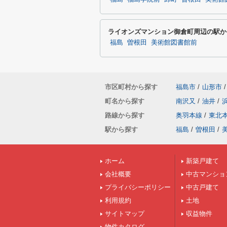
ライオンズマンション御倉町周辺の駅か
福島
曽根田
美術館図書館前
市区町村から探す
福島市
/
山形市
/
町名から探す
南沢又
/
油井
/
路線から探す
奥羽本線
/
東北
駅から探す
福島
/
曽根田
/
ホーム
新築戸建て
会社概要
中古マンショ
プライバシーポリシー
中古戸建て
利用規約
土地
サイトマップ
収益物件
物件カタログ