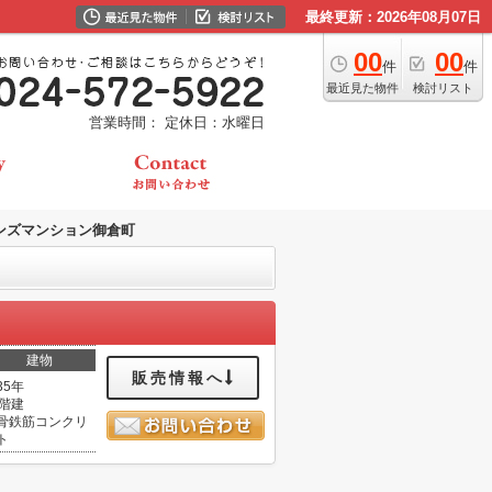
最終更新：2026年08月07日
00
00
件
件
最近見た物件
検討リスト
営業時間：
定休日：水曜日
ンズマンション御倉町
建物
販売情報へ
35年
2階建
骨鉄筋コンクリ
ト