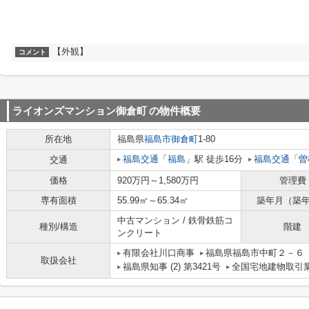
【外観】
コメント
ライオンズマンション御倉町
の物件概要
所在地
福島県
福島市
御倉町
1-80
福島交通
「
福島
」駅 徒歩16分
福島交通
「
曽
交通
価格
920万円～1,580万円
管理費
専有面積
55.99㎡～65.34㎡
築年月（築
中古マンション / 鉄骨鉄筋コ
種別/構造
階建
ンクリート
有限会社川口商事
福島県福島市中町２－６
取扱会社
福島県知事 (2) 第3421号
全国宅地建物取引