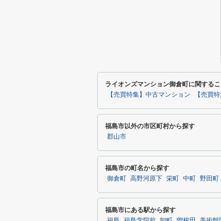
ライオンズマンション御倉町に関するこ
【売買特集】中古マンション
【売買特
福島市以外の市区町村から探す
郡山市
福島市の町名から探す
御倉町
高野河原下
栄町
中町
野田町
福島市にある駅から探す
福島
福島学院前
卸町
曽根田
美術館