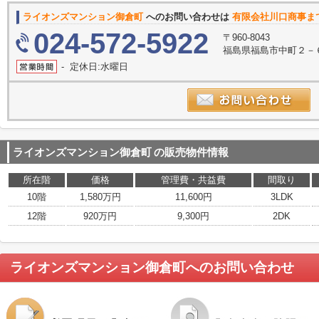
ライオンズマンション御倉町
へのお問い合わせは
有限会社川口商事ま
024-572-5922
〒960-8043
福島県福島市中町２－
- 定休日:水曜日
ライオンズマンション御倉町
の販売物件情報
所在階
価格
管理費・共益費
間取り
10階
1,580万円
11,600円
3LDK
12階
920万円
9,300円
2DK
ライオンズマンション御倉町
へのお問い合わせ