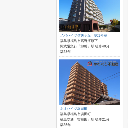
ノバハイツ信夫ヶ丘 801号室
福島県福島市高野河原下
阿武隈急行「卸町」駅 徒歩40分
築28年
ネオハイツ浜田町
福島県福島市浜田町
福島交通「曽根田」駅 徒歩21分
築35年