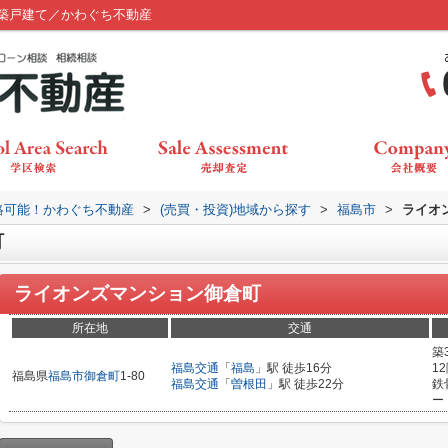
築戸建て／かわぐち不動産
絡可能！かわぐち不動産
>
(売買・投資)地域から探す
>
福島市
>
ライオ
町
ライオンズマンション御倉町
所在地
交通
築
福島交通
「
福島
」駅 徒歩16分
1
福島県
福島市
御倉町
1-80
福島交通
「
曽根田
」駅 徒歩22分
鉄
ー