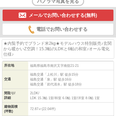
パノラマ写真を見る
メールでお問い合わせする(無料)
電話でお問い合わせする
★内覧予約でブランド米2kg★モデルハウス特別販売♪玄関
から暖かいZ空調！15.3帖のLDKと6帖の和室♪オール電化
仕様♪
所在地
福島県
福島市
南沢又
字南舘21-21
福島交通
「
上松川
」駅 徒歩15分
交通
福島交通
「
泉
」駅 徒歩16分
福島交通
「
岩代清水
」駅 徒歩18分
間取り/
2LDK/
詳細
LDK 15.3帖 1室
/
和室 6.0帖 1室
/
洋室 8.0帖 1室
建物面積
72.87㎡(22.04坪)
(坪数)