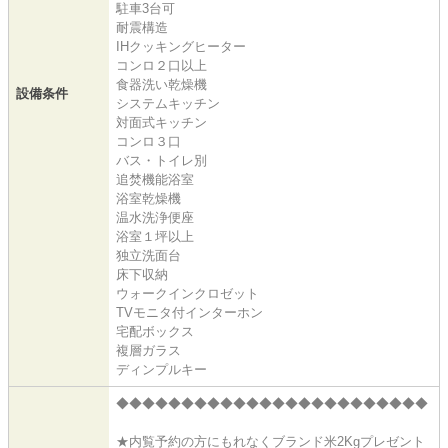
駐車3台可
耐震構造
IHクッキングヒーター
コンロ２口以上
食器洗い乾燥機
設備条件
システムキッチン
対面式キッチン
コンロ３口
バス・トイレ別
追焚機能浴室
浴室乾燥機
温水洗浄便座
浴室１坪以上
独立洗面台
床下収納
ウォークインクロゼット
TVモニタ付インターホン
宅配ボックス
複層ガラス
ディンプルキー
◆◆◆◆◆◆◆◆◆◆◆◆◆◆◆◆◆◆◆◆◆◆◆◆
★内覧予約の方にもれなくブランド米2Kgプレゼント