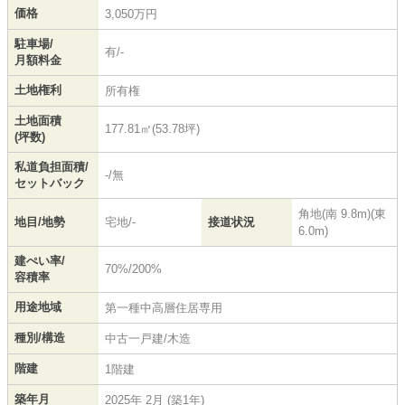
価格
3,050万円
駐車場/
有/-
月額料金
土地権利
所有権
土地面積
177.81㎡(53.78坪)
(坪数)
私道負担面積/
-/無
セットバック
角地(南 9.8m)(東
地目/地勢
宅地/-
接道状況
6.0m)
建ぺい率/
70%/200%
容積率
用途地域
第一種中高層住居専用
種別/構造
中古一戸建/木造
階建
1階建
築年月
2025年 2月 (築1年)