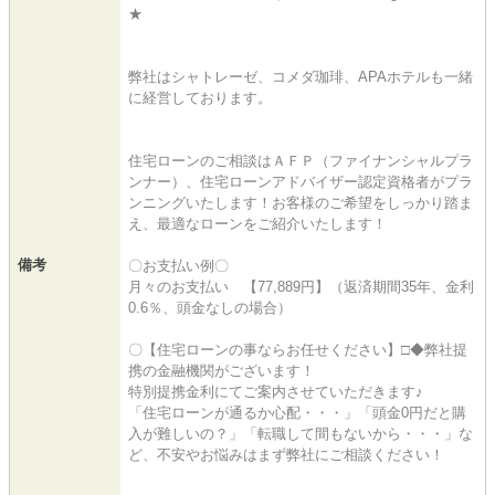
★
弊社はシャトレーゼ、コメダ珈琲、APAホテルも一緒
に経営しております。
住宅ローンのご相談はＡＦＰ（ファイナンシャルプラ
ンナー）、住宅ローンアドバイザー認定資格者がプラ
ンニングいたします！お客様のご希望をしっかり踏ま
え、最適なローンをご紹介いたします！
備考
〇お支払い例〇
月々のお支払い 【77,889円】（返済期間35年、金利
0.6％、頭金なしの場合）
〇【住宅ローンの事ならお任せください】□◆弊社提
携の金融機関がございます！
特別提携金利にてご案内させていただきます♪
「住宅ローンが通るか心配・・・」「頭金0円だと購
入が難しいの？」「転職して間もないから・・・」な
ど、不安やお悩みはまず弊社にご相談ください！