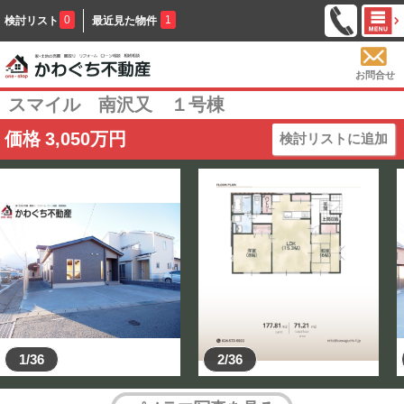
0
1
検討リスト
最近見た物件
お問合せ
スマイル 南沢又 １号棟
価格
3,050
万円
検討リストに追加
1/36
2/36