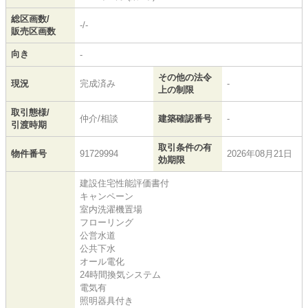
総区画数/
-/-
販売区画数
向き
-
その他の法令
現況
完成済み
-
上の制限
取引態様/
仲介/相談
建築確認番号
-
引渡時期
取引条件の有
物件番号
91729994
2026年08月21日
効期限
建設住宅性能評価書付
キャンペーン
室内洗濯機置場
フローリング
公営水道
公共下水
オール電化
24時間換気システム
電気有
照明器具付き