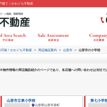
戸建て｜かわぐち不動産
絡可能！かわぐち不動産
>
周辺施設案内
>
山形市
>
山形市の小学校
※物件情報の周辺施設紹介のページであり、各店舗への問い合わせは当社で
山形市立東小学校
第七小学
山形県山形市泉町