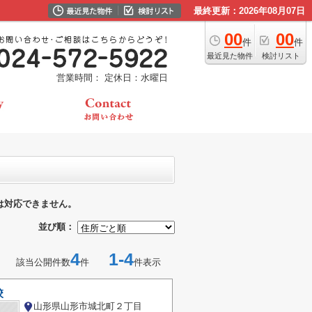
最終更新：2026年08月07日
00
00
件
件
最近見た物件
検討リスト
営業時間：
定休日：水曜日
は対応できません。
並び順：
4
1-4
該当公開件数
件
件表示
校
山形県山形市城北町２丁目