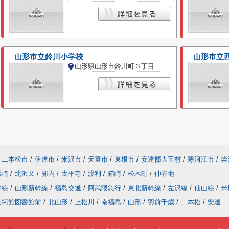
山形市立鈴川小学校
山形市立
山形県山形市鈴川町３丁目
二本松市
/
伊達市
/
米沢市
/
天童市
/
東根市
/
安達郡大玉村
/
寒河江市
/
柴
浜崎
/
北沢又
/
郭内
/
太平寺
/
渡利
/
箱崎
/
松木町
/
仲谷地
本線
/
山形新幹線
/
福島交通
/
阿武隈急行
/
東北新幹線
/
左沢線
/
仙山線
/
米
美術館図書館前
/
北山形
/
上松川
/
南福島
/
山形
/
羽前千歳
/
二本松
/
安達