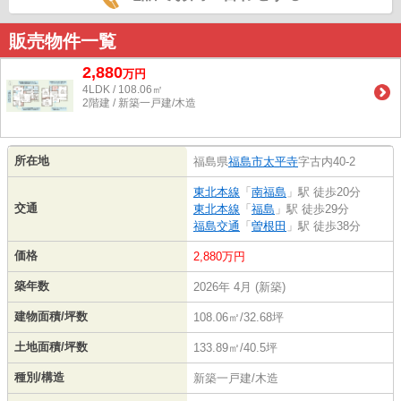
販売物件一覧
2,880
万
円
4LDK / 108.06㎡
2階建 / 新築一戸建/木造
所在地
福島県
福島市
太平寺
字古内40-2
東北本線
「
南福島
」駅 徒歩20分
交通
東北本線
「
福島
」駅 徒歩29分
福島交通
「
曽根田
」駅 徒歩38分
価格
2,880万円
築年数
2026年 4月 (新築)
建物面積/坪数
108.06㎡/32.68坪
土地面積/坪数
133.89㎡/40.5坪
種別/構造
新築一戸建/木造