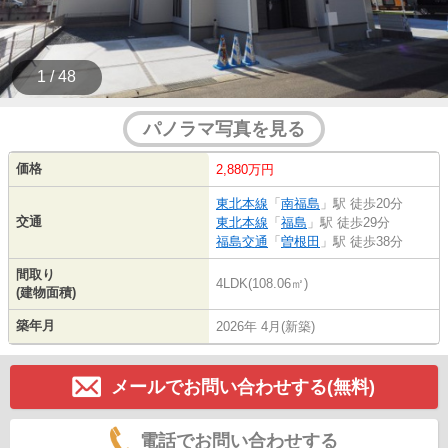
1 / 48
パノラマ写真を見る
価格
2,880万円
東北本線
「
南福島
」駅 徒歩20分
交通
東北本線
「
福島
」駅 徒歩29分
福島交通
「
曽根田
」駅 徒歩38分
間取り
4LDK(108.06㎡)
(建物面積)
築年月
2026年 4月(新築)
メールでお問い合わせする(無料)
電話でお問い合わせする